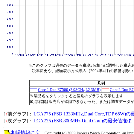
※このグラフは過去のデータも税率5％相当に調整した税込
税率変更や、総額表示方式導入（2004年4月)の影響は除
凡例
Core 2 Duo E7500 (2.93GHz,L2 3MB)
Core 2 Duo E
※製品名をクリックすると個別のグラフを表示します
※点線部は販売店が確認できなかった、または調査データ
[
↑
前グラフ]：
LGA775 (FSB 1333MHz,Dual Core,TDP 65
[
↓
次グラフ]：
LGA775 (FSB 800MHz,Dual Core)の最安値推移
相場情報に戻
Copyright (c) 2009 Impress Watch Corporation, an Impr