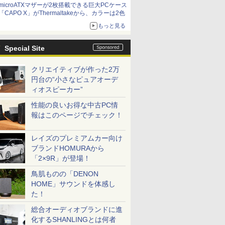
microATXマザーが2枚搭載できる巨大PCケース
「CAPO X」がThermaltakeから、カラーは2色
もっと見る
Special Site
クリエイティブが作った2万
円台の“小さなピュアオーデ
ィオスピーカー”
性能の良いお得な中古PC情
報はこのページでチェック！
レイズのプレミアムカー向け
ブランドHOMURAから
「2×9R」が登場！
鳥肌ものの「DENON
HOME」サウンドを体感し
た！
総合オーディオブランドに進
化するSHANLINGとは何者