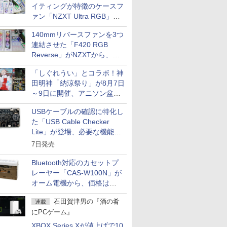
イティングが特徴のケースフ
ァン「NZXT Ultra RGB」が
発売、計8製品
140mmリバースファンを3つ
連結させた「F420 RGB
Reverse」がNZXTから、単
一フレーム採用
「しぐれうい」とコラボ！神
田明神「納涼祭り」が8月7日
～9日に開催、アニソン盆踊
りや屋台グルメなどもあり
USBケーブルの確認に特化し
た「USB Cable Checker
Lite」が登場、必要な機能を
凝縮しコンパクトに
7日発売
Bluetooth対応のカセットプ
レーヤー「CAS-W100N」が
オーム電機から、価格は
5,940円
石田賀津男の『酒の肴
連載
にPCゲーム』
XBOX Series Xが値上げで10