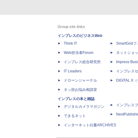
Group site links
インプレスのビジネスWeb
Think IT
SmartGri
Web担当者Forum
ネットショ
インプレス総合研究所
Impress Busi
IT Leaders
インプレス
ドローンジャーナル
DIGITAL
ネッ担お悩み相談室
インプレスの本と雑誌
インプレス
デジタルカメラマガジン
NextPublish
できるネット
インターネット白書ARCHIVES