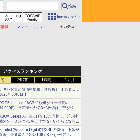
Impress サイト
全カテゴリ
原情報
スマートフォン
アクセスランキング
時間
24時間
1週間
1カ月
アキバお買い得価格情報（速報版） 【 調査日：
2026年8月6日 】
DDR5メモリの16GB×2枚組が今年最安の
39,980円、大容量の64GB×2枚組は一部が続騰
[8月前半のメモリ価格]
XBOX Series Xが値上げで10万円超え。近い性
能のゲーミングPCを自作するといくらになる？
【石田賀津男の『酒の肴にPCゲーム』】
Sandisk(Western Digital)製SSDの特価・下落が
顕著、最速級の「SN8100」8TBが一時17万円
割れ [8月前半のSSD価格]