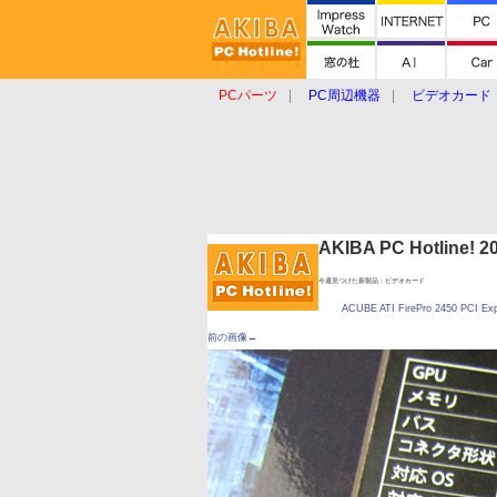
PCパーツ
PC周辺機器
ビデオカード
タブレット
おもしろグッズ
ショップ
AKIBA PC Hotline!
今週見つけた新製品：ビデオカード
ACUBE ATI FirePro 2450 PCI E
前の画像←