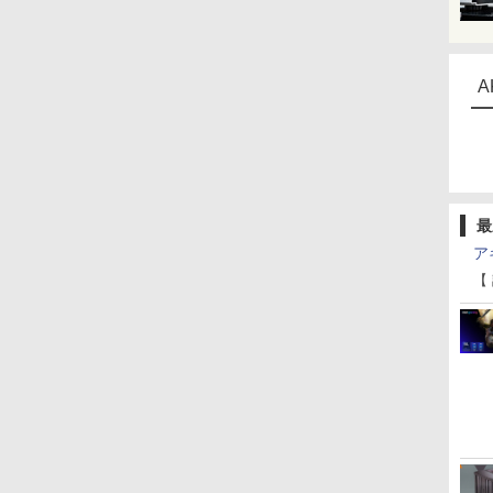
A
最
ア
【