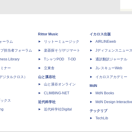
Rittor Music
イカロス出版
dフォーラム
リットーミュージック
AIRLINEweb
ップ担当者フォーラム
楽器探そう!デジマート
Jディフェンスニュー
ness Library
TシャツPOD T-OD
通訳翻訳ジャーナル
セミナー
立東舎
JレスキューWeb
 X（デジタルクロス）
山と溪谷社
イカロスアカデミー
山と溪谷オンライン
MdN
CLIMBING-NET
MdN Books
ブックス
近代科学社
MdN Design Interactiv
ing
近代科学社Digital
テックリブ
TechLib