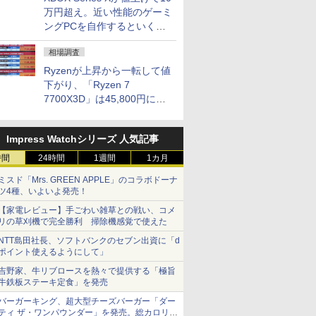
万円超え。近い性能のゲーミ
ングPCを自作するといくら
になる？
相場調査
Ryzenが上昇から一転して値
下がり、「Ryzen 7
7700X3D」は45,800円に急
落し「Ryzen 7 7800X3D」
との価格逆転解消 [8月前半の
Impress Watchシリーズ 人気記事
CPU価格]
時間
24時間
1週間
1カ月
ミスド「Mrs. GREEN APPLE」のコラボドーナ
ツ4種、いよいよ発売！
【家電レビュー】手ごわい雑草との戦い、コメ
リの草刈機で完全勝利 掃除機感覚で使えた
NTT島田社長、ソフトバンクのセブン出資に「d
ポイント使えるようにして」
吉野家、牛リブロースを熱々で提供する「極旨
牛鉄板ステーキ定食」を発売
バーガーキング、超大型チーズバーガー「ダー
ティ ザ・ワンパウンダー」を発売。総カロリー