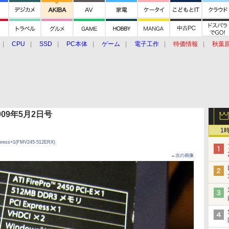
CPU
SSD
PC本体
ゲーム
電子工作
特価情報
秋葉
グルメ
イベント
価格動向
 2009年5月2日号
1
xpress×1(FMV245-512ERX)
→次の画像