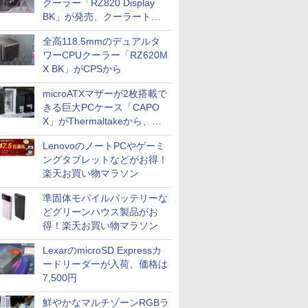
クーラー「RZ820 Display
BK」が発売、クーラートッ
プに5インチ液晶搭載
全高118.5mmのデュアルタ
ワーCPUクーラー「RZ620M
X BK」がCPSから
microATXマザーが2枚搭載で
きる巨大PCケース「CAPO
X」がThermaltakeから、カ
ラーは2色
LenovoのノートPCやゲーミ
ングタブレットなどがお得！
楽天お買い物マラソン
準固体モバイルバッテリーな
どグリーンハウス製品がお
得！楽天お買い物マラソン
LexarのmicroSD Expressカ
ードリーダーが入荷、価格は
7,500円
鮮やかなマルチゾーンRGBラ