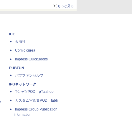
約1656kcal、総重量約527g！
もっと見る
ICE
天海社
ス
Comic curea
impress QuickBooks
PUBFUN
パブファンセルフ
IPGネットワーク
TシャツPOD pTa.shop
カスタム写真集POD fabli
e
Impress Group Publication
Information