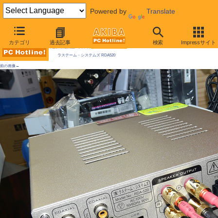
Powered by
Translate
AKIBA PC Hotline! 2009年5月2日号
カテゴリ
過去記事
検索
Impressサイト
今週見つけた新製品：サウンド関連製品
ラステーム・システムズ RDA520
前の画像←