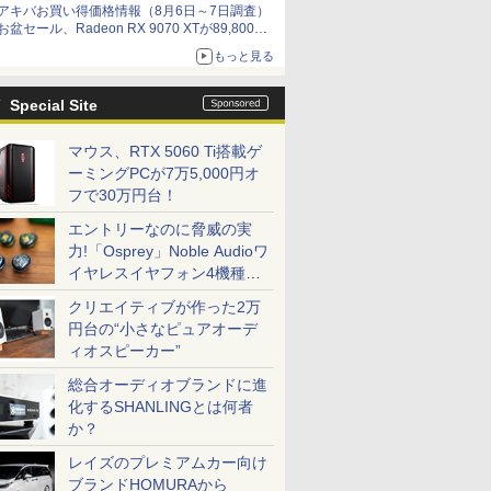
アキバお買い得価格情報（8月6日～7日調査）
by 石川 ひさよし
お盆セール、Radeon RX 9070 XTが89,800
円、水平周波数24.8kHz対応の17型モニターが
もっと見る
9,801円、暑さ指数連動セール ほか
Special Site
マウス、RTX 5060 Ti搭載ゲ
ーミングPCが7万5,000円オ
フで30万円台！
エントリーなのに脅威の実
力!「Osprey」Noble Audioワ
イヤレスイヤフォン4機種を
一気に聴く
クリエイティブが作った2万
円台の“小さなピュアオーデ
ィオスピーカー”
総合オーディオブランドに進
化するSHANLINGとは何者
か？
レイズのプレミアムカー向け
ブランドHOMURAから