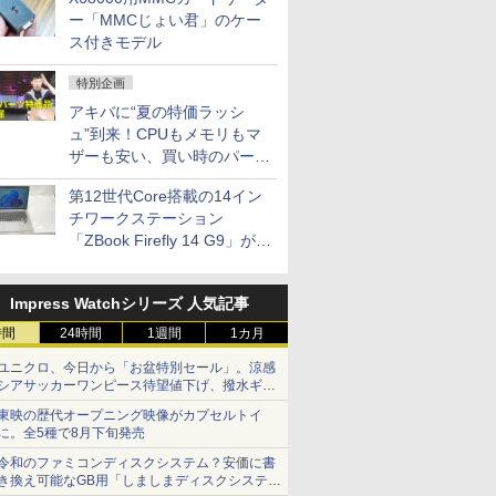
ー「MMCじょい君」のケー
ス付きモデル
特別企画
アキバに“夏の特価ラッシ
ュ”到来！CPUもメモリもマ
ザーも安い、買い時のパーツ
は？【8月7日(金)22時配信】
第12世代Core搭載の14イン
チワークステーション
「ZBook Firefly 14 G9」が
79,800円！秋葉原で中古PC
セール
Impress Watchシリーズ 人気記事
時間
24時間
1週間
1カ月
ユニクロ、今日から「お盆特別セール」。涼感
シアサッカーワンピース待望値下げ、撥水ギア
ショーツは1990円に
東映の歴代オープニング映像がカプセルトイ
に。全5種で8月下旬発売
令和のファミコンディスクシステム？安価に書
き換え可能なGB用「しましまディスクシステ