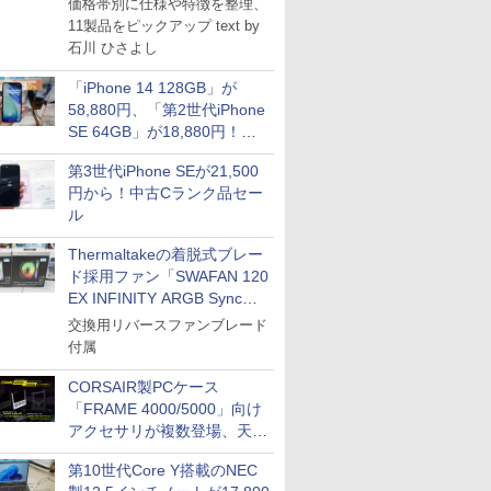
価格帯別に仕様や特徴を整理、
11製品をピックアップ text by
石川 ひさよし
「iPhone 14 128GB」が
58,880円、「第2世代iPhone
SE 64GB」が18,880円！中
古Bランク品セール
第3世代iPhone SEが21,500
円から！中古Cランク品セー
ル
Thermaltakeの着脱式ブレー
ド採用ファン「SWAFAN 120
EX INFINITY ARGB Sync」
に単品パッケージ
交換用リバースファンブレード
付属
CORSAIR製PCケース
「FRAME 4000/5000」向け
アクセサリが複数登場、天然
木製パネルや背面コネクタ対
第10世代Core Y搭載のNEC
応トレイなど