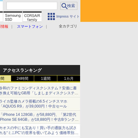
Impress サイト
全カテゴリ
原情報
スマートフォン
アクセスランキング
時間
24時間
1週間
1カ月
令和のファミコンディスクシステム？安価に書
き換え可能なGB用「しましまディスクシステ
ム」
ライカ監修カメラ搭載の6.5インチスマホ
「AQUOS R9」が39,000円！中古セール
「iPhone 14 128GB」が58,880円、「第2世代
iPhone SE 64GB」が18,880円！中古Bランク品
セール
カオスの中にも宝あり！買い手の通販力も試さ
れる“ミニPC”の世界を覗いてみよう 価格帯別に
仕様や特徴を整理、11製品をピックアップ text