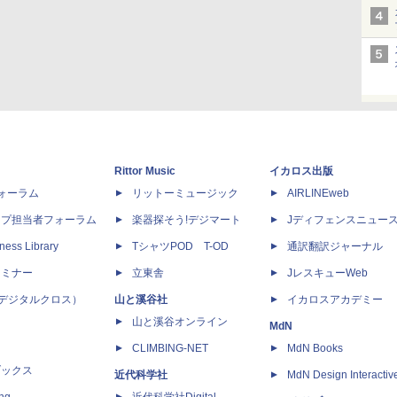
Rittor Music
イカロス出版
dフォーラム
リットーミュージック
AIRLINEweb
ップ担当者フォーラム
楽器探そう!デジマート
Jディフェンスニュー
ness Library
TシャツPOD T-OD
通訳翻訳ジャーナル
セミナー
立東舎
JレスキューWeb
 X（デジタルクロス）
山と溪谷社
イカロスアカデミー
山と溪谷オンライン
MdN
CLIMBING-NET
MdN Books
ブックス
近代科学社
MdN Design Interactiv