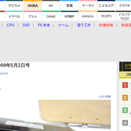
CPU
SSD
PC本体
ゲーム
電子工作
特価情報
秋葉
グルメ
イベント
価格動向
 2009年5月2日号
売、約8千円
1
n
→次の画像