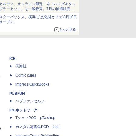
ム」
カルディ、オンライン限定「ネコバッグ＆タン
ブラーセット」を一般販売。7月の抽選販売の
当選無効分
スターバックス、横浜に“文化財カフェ”8月10日
オープン
もっと見る
ICE
天海社
ス
Comic curea
impress QuickBooks
PUBFUN
パブファンセルフ
IPGネットワーク
TシャツPOD pTa.shop
カスタム写真集POD fabli
e