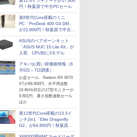
製12.5インチノートが17,800
円！秋葉原で中古PCセール
第8世代Core搭載のミニ
PC「ProDesk 400 G4 DM」
が22,800円！秋葉原で中古
PCセール
ASUSのベアボーンキット
「ASUS NUC 15 Lite Kit」が
入荷、CPU別に3モデル
アキバお買い得価格情報（8
月6日～7日調査）
お盆セール、Radeon RX 9070
XTが89,800円、水平周波数
24.8kHz対応の17型モニターが
9,801円、暑さ指数連動セール
ほか
第11世代Core搭載の13.3イ
ンチ2in1「Elite Dragonfly
G2」が64,800円！秋葉原で
中古PCセール
X68000用MMCカードリーダ