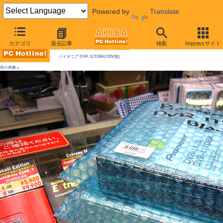
Powered by
Translate
AKIBA PC Hotline! 2009年5月2日号
カテゴリ
過去記事
検索
Impressサイト
今週見つけた新製品：そのほかのドライブ類
パイオニア DVR-117D/BK(OEM版)
前の画像←