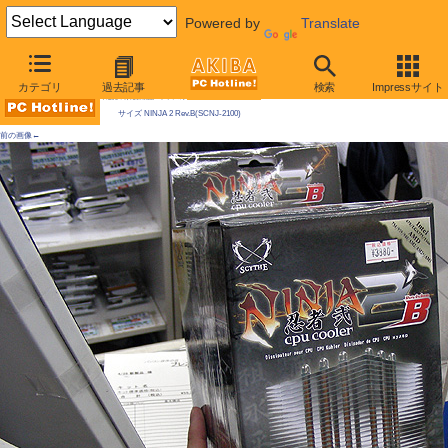
Powered by
Translate
AKIBA PC Hotline! 2009年5月2日号
カテゴリ
過去記事
検索
Impressサイト
今週見つけた新製品：ファン/冷却関連製品
サイズ NINJA 2 Rev.B(SCNJ-2100)
前の画像←