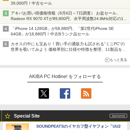
39,000円！中古セール
アキバお買い得価格情報（8月6日～7日調査） お盆セール、
Radeon RX 9070 XTが89,800円、水平周波数24.8kHz対応の17
型モニターが9,801円、暑さ指数連動セール ほか
「iPhone 14 128GB」が58,880円、「第2世代iPhone SE
64GB」が18,880円！中古Bランク品セール
カオスの中にも宝あり！買い手の通販力も試される“ミニPC”の
世界を覗いてみよう 価格帯別に仕様や特徴を整理、11製品をピ
ックアップ text by 石川 ひさよし
もっと見る
AKIBA PC Hotline! をフォローする
Special Site
SOUNDPEATSのイヤカフ型イヤフォン「UU2