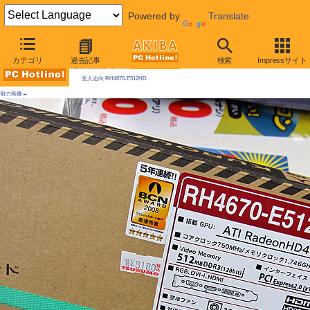
Powered by
Translate
AKIBA PC Hotline! 2009年5月2日号
カテゴリ
過去記事
検索
Impressサイト
今週見つけた新製品：ビデオカード
玄人志向 RH4670-E512HD
前の画像←