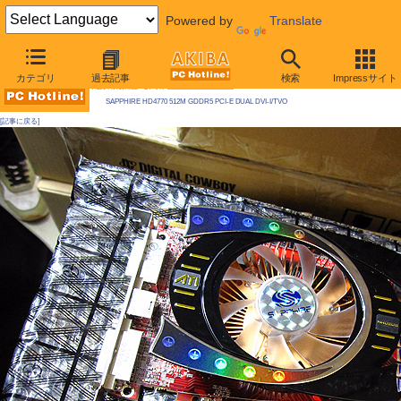
Powered by
Translate
AKIBA PC Hotline! 2009年5月2日号
カテゴリ
過去記事
検索
Impressサイト
今週見つけた新製品：ビデオカード
SAPPHIRE HD4770 512M GDDR5 PCI-E DUAL DVI-I/TVO
[記事に戻る]