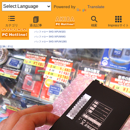
Powered by
Translate
AKIBA PC Hotline! 2009年5月2日号
カテゴリ
過去記事
検索
Impressサイト
今週見つけた新製品：ハードディスク
バッファロー SHD-NPUM32G
バッファロー SHD-NPUM64G
バッファロー SHD-NPUM128G
[記事に戻る]