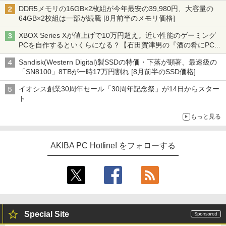
DDR5メモリの16GB×2枚組が今年最安の39,980円、大容量の
64GB×2枚組は一部が続騰 [8月前半のメモリ価格]
XBOX Series Xが値上げで10万円超え。近い性能のゲーミング
PCを自作するといくらになる？【石田賀津男の『酒の肴にPCゲ
ーム』】
Sandisk(Western Digital)製SSDの特価・下落が顕著、最速級の
「SN8100」8TBが一時17万円割れ [8月前半のSSD価格]
イオシス創業30周年セール「30周年記念祭」が14日からスター
ト
もっと見る
AKIBA PC Hotline! をフォローする
Special Site