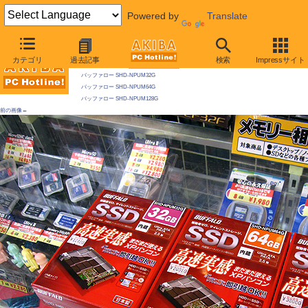
Powered by
Translate
AKIBA PC Hotline! 2009年5月2日号
カテゴリ
過去記事
検索
Impressサイト
今週見つけた新製品：ハードディスク
バッファロー SHD-NPUM32G
バッファロー SHD-NPUM64G
バッファロー SHD-NPUM128G
前の画像←