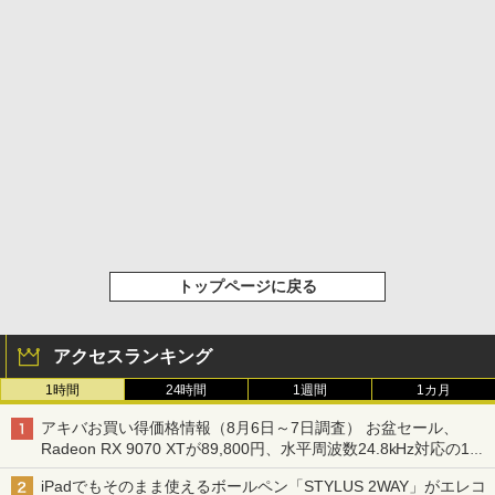
トップページに戻る
アクセスランキング
1時間
24時間
1週間
1カ月
アキバお買い得価格情報（8月6日～7日調査） お盆セール、
Radeon RX 9070 XTが89,800円、水平周波数24.8kHz対応の17
型モニターが9,801円、暑さ指数連動セール ほか
iPadでもそのまま使えるボールペン「STYLUS 2WAY」がエレコ