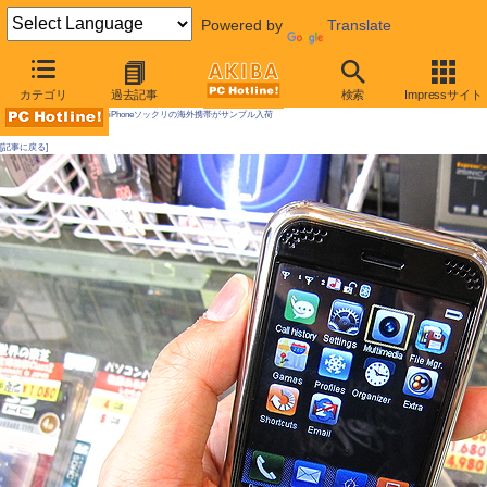
Powered by
Translate
AKIBA PC Hotline! 2009年5月2日号
カテゴリ
過去記事
検索
Impressサイト
iPhoneソックリの海外携帯がサンプル入荷
[記事に戻る]