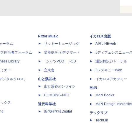
Rittor Music
イカロス出版
dフォーラム
リットーミュージック
AIRLINEweb
ップ担当者フォーラム
楽器探そう!デジマート
Jディフェンスニュー
ness Library
TシャツPOD T-OD
通訳翻訳ジャーナル
セミナー
立東舎
JレスキューWeb
 X（デジタルクロス）
山と溪谷社
イカロスアカデミー
山と溪谷オンライン
MdN
CLIMBING-NET
MdN Books
ブックス
近代科学社
MdN Design Interactiv
ing
近代科学社Digital
テックリブ
TechLib