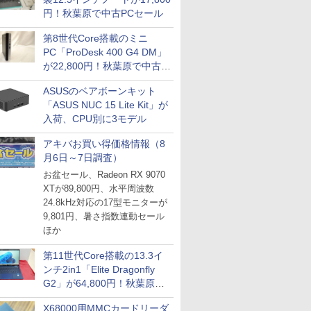
円！秋葉原で中古PCセール
第8世代Core搭載のミニ
PC「ProDesk 400 G4 DM」
が22,800円！秋葉原で中古
PCセール
ASUSのベアボーンキット
「ASUS NUC 15 Lite Kit」が
入荷、CPU別に3モデル
アキバお買い得価格情報（8
月6日～7日調査）
お盆セール、Radeon RX 9070
XTが89,800円、水平周波数
24.8kHz対応の17型モニターが
9,801円、暑さ指数連動セール
ほか
第11世代Core搭載の13.3イ
ンチ2in1「Elite Dragonfly
G2」が64,800円！秋葉原で
中古PCセール
X68000用MMCカードリーダ