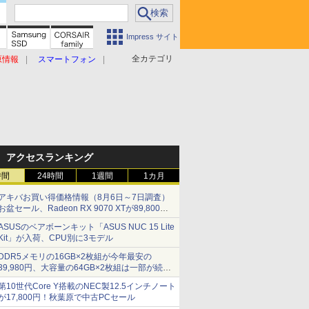
Impress サイト
全カテゴリ
原情報
スマートフォン
アクセスランキング
時間
24時間
1週間
1カ月
アキバお買い得価格情報（8月6日～7日調査）
お盆セール、Radeon RX 9070 XTが89,800
円、水平周波数24.8kHz対応の17型モニターが
ASUSのベアボーンキット「ASUS NUC 15 Lite
9,801円、暑さ指数連動セール ほか
Kit」が入荷、CPU別に3モデル
DDR5メモリの16GB×2枚組が今年最安の
39,980円、大容量の64GB×2枚組は一部が続騰
[8月前半のメモリ価格]
第10世代Core Y搭載のNEC製12.5インチノート
が17,800円！秋葉原で中古PCセール