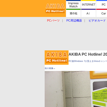
PCパーツ
PC周辺機器
ビデオカード
タブレット
おもしろグッズ
ショップ
AKIBA PC Hotline!
RC版Windows 7が貰えるVistaキャ
前の画像←