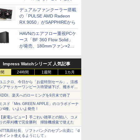
開発
デュアルファンクーラー搭載
の「PULSE AMD Radeon
RX 9050」がSAPPHIREから
HAVNのエアフロー重視PCケ
ース「BF 360 Flow Solid」
が発売、180mmファン×2搭
載
Impress Watchシリーズ 人気記事
時間
24時間
1週間
1カ月
ユニクロ、今日から「お盆特別セール」。涼感
シアサッカーワンピース待望値下げ、撥水ギア
ショーツは1990円に
KDDI、楽天へのローミングを9月末で終了
ミスド「Mrs. GREEN APPLE」のコラボドーナ
ツ4種、いよいよ発売！
【家電レビュー】手ごわい雑草との戦い、コメ
リの草刈機で完全勝利 掃除機感覚で使えた
NTT島田社長、ソフトバンクのセブン出資に「d
ポイント使えるようにして」