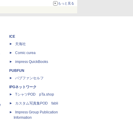
もっと見る
ICE
天海社
ス
Comic curea
impress QuickBooks
PUBFUN
パブファンセルフ
IPGネットワーク
TシャツPOD pTa.shop
カスタム写真集POD fabli
e
Impress Group Publication
Information