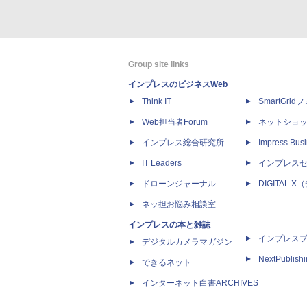
Group site links
インプレスのビジネスWeb
Think IT
SmartGri
Web担当者Forum
ネットショ
インプレス総合研究所
Impress Busi
IT Leaders
インプレス
ドローンジャーナル
DIGITAL
ネッ担お悩み相談室
インプレスの本と雑誌
インプレス
デジタルカメラマガジン
NextPublish
できるネット
インターネット白書ARCHIVES