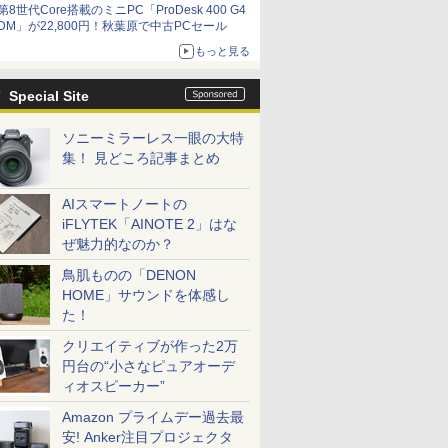
第8世代Core搭載のミニPC「ProDesk 400 G4
DM」が22,800円！秋葉原で中古PCセール
もっと見る
Special Site
ソニーミラーレス一眼の大特
集！ 見どころ記事まとめ
AIスマートノートの
iFLYTEK「AINOTE 2」はな
ぜ魅力的なのか？
鳥肌ものの「DENON
HOME」サウンドを体感し
た！
クリエイティブが作った2万
円台の“小さなピュアオーデ
ィオスピーカー”
Amazon プライムデー過去最
安! Anker注目プロジェクタ