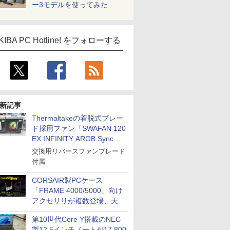
ー3モデルを使ってみた
KIBA PC Hotline! をフォローする
新記事
Thermaltakeの着脱式ブレー
ド採用ファン「SWAFAN 120
EX INFINITY ARGB Sync」
に単品パッケージ
交換用リバースファンブレード
付属
CORSAIR製PCケース
「FRAME 4000/5000」向け
アクセサリが複数登場、天然
木製パネルや背面コネクタ対
第10世代Core Y搭載のNEC
応トレイなど
製12.5インチノートが17,800