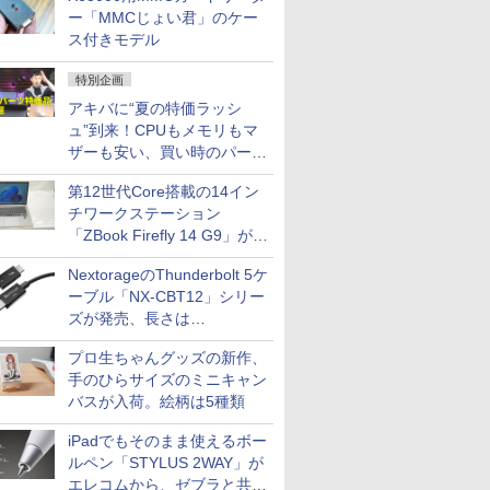
ー「MMCじょい君」のケー
ス付きモデル
特別企画
アキバに“夏の特価ラッシ
ュ”到来！CPUもメモリもマ
ザーも安い、買い時のパーツ
は？【8月7日(金)22時配信】
第12世代Core搭載の14イン
チワークステーション
「ZBook Firefly 14 G9」が
79,800円！秋葉原で中古PC
NextorageのThunderbolt 5ケ
セール
ーブル「NX-CBT12」シリー
ズが発売、長さは
30cm/50cm/1mの3種類
プロ生ちゃんグッズの新作、
手のひらサイズのミニキャン
バスが入荷。絵柄は5種類
iPadでもそのまま使えるボー
ルペン「STYLUS 2WAY」が
エレコムから、ゼブラと共同