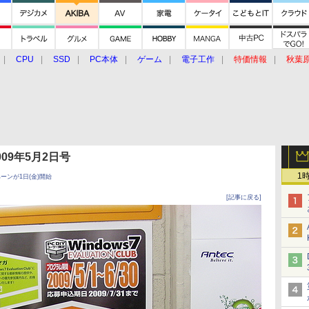
CPU
SSD
PC本体
ゲーム
電子工作
特価情報
秋葉
グルメ
イベント
価格動向
 2009年5月2日号
1
ンペーンが1日(金)開始
[記事に戻る]