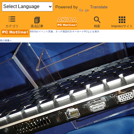
Powered by
Translate
AKIBA PC Hotline! 2009年5月2日号
カテゴリ
過去記事
検索
Impressサイト
ASUSがイベント実施、タッチ液晶付きキーボードPCなどを展示
前の画像←