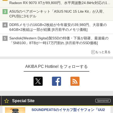
Radeon RX 9070 XTが89,800円、水平周波数24.8kHz対応の17
型モニターが9,801円、暑さ指数連動セール ほか
ASUSのベアボーンキット「ASUS NUC 15 Lite Kit」が入荷、
CPU別に3モデル
DDR5メモリの16GB×2枚組が今年最安の39,980円、大容量の
64GB×2枚組は一部が続騰 [8月前半のメモリ価格]
Sandisk(Western Digital)製SSDの特価・下落が顕著、最速級の
「SN8100」8TBが一時17万円割れ [8月前半のSSD価格]
もっと見る
AKIBA PC Hotline! をフォローする
Special Site
SOUNDPEATSのイヤカフ型イヤフォン「UU2