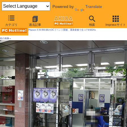
Powered by
Translate
AKIBA PC Hotline! 2009年5月2日号
カテゴリ
過去記事
検索
Impressサイト
Phenom II X4 955 BEのOCイベント開催、液体窒素で全コア約6GHz
前の画像←