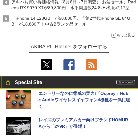
アキバお買い得価格情報（8月6日～7日調査） お盆セール、Rad
eon RX 9070 XTが89,800円、水平周波数24.8kHz対応の17型モ
ニターが9,801円、暑さ指数連動セール ほか
「iPhone 14 128GB」が58,880円、「第2世代iPhone SE 64G
B」が18,880円！中古Bランク品セール
もっと見る
AKIBA PC Hotline! をフォローする
Special Site
エントリーなのに脅威の実力!「Osprey」Nobl
e Audioワイヤレスイヤフォン4機種を一気に聴
く
レイズのプレミアムカー向けブランドHOMUR
Aから「2×9R」が登場！