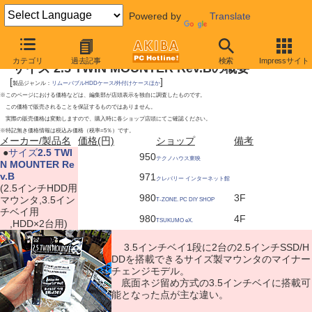
Powered by
Translate
2009年5月2日号
カテゴリ
過去記事
検索
Impressサイト
サイズ 2.5 TWIN MOUNTER Rev.Bの概要
[
]
製品ジャンル：
リムーバブルHDDケース/外付けケースほか
※このページにおける価格などは、編集部が店頭表示を独自に調査したものです。
この価格で販売されることを保証するものではありません。
実際の販売価格は変動しますので、購入時に各ショップ店頭にてご確認ください。
※特記無き価格情報は税込み価格（税率=5％）です。
メーカー/製品名
価格(円)
ショップ
備考
|
●
サイズ
2.5 TWI
950
テクノハウス東映
N MOUNTER Re
v.B
971
クレバリー インターネット館
(2.5インチHDD用
980
3F
マウンタ,3.5イン
T-ZONE. PC DIY SHOP
チベイ用
980
4F
TSUKUMO eX.
,HDD×2台用)
3.5インチベイ1段に2台の2.5インチSSD/H
DDを搭載できるサイズ製マウンタのマイナー
チェンジモデル。
底面ネジ留め方式の3.5インチベイに搭載可
能となった点が主な違い。