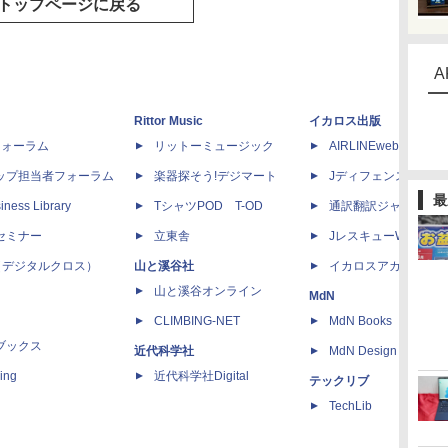
トップページに戻る
A
Rittor Music
イカロス出版
dフォーラム
リットーミュージック
AIRLINEweb
ップ担当者フォーラム
楽器探そう!デジマート
Jディフェンスニュー
最
iness Library
TシャツPOD T-OD
通訳翻訳ジャーナル
セミナー
立東舎
JレスキューWeb
 X（デジタルクロス）
山と溪谷社
イカロスアカデミー
山と溪谷オンライン
MdN
CLIMBING-NET
MdN Books
ブックス
近代科学社
MdN Design Interacti
ing
近代科学社Digital
テックリブ
TechLib