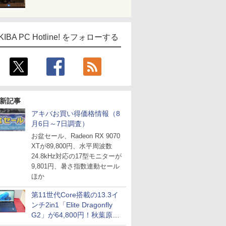
KIBA PC Hotline! をフォローする
ICE
天海社
ス
Comic curea
新記事
impress QuickBooks
アキバお買い得価格情報（8
PUBFUN
月6日～7日調査）
パブファンセルフ
お盆セール、Radeon RX 9070
XTが89,800円、水平周波数
IPGネットワーク
24.8kHz対応の17型モニターが
TシャツPOD pTa.shop
9,801円、暑さ指数連動セール
カスタム写真集POD fabli
ほか
ve
Impress Group Publication Informa
第11世代Core搭載の13.3イ
tion
ンチ2in1「Elite Dragonfly
G2」が64,800円！秋葉原で
中古PCセール