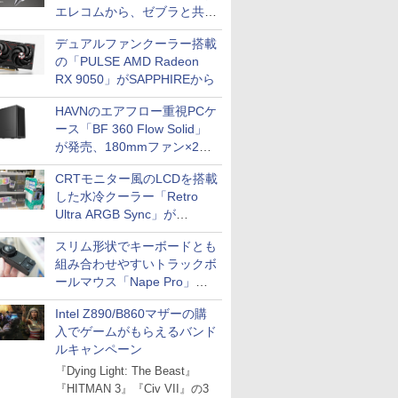
エレコムから、ゼブラと共同
開発
デュアルファンクーラー搭載
の「PULSE AMD Radeon
RX 9050」がSAPPHIREから
HAVNのエアフロー重視PCケ
ース「BF 360 Flow Solid」
が発売、180mmファン×2搭
載
CRTモニター風のLCDを搭載
した水冷クーラー「Retro
Ultra ARGB Sync」が
Thermaltakeから
スリム形状でキーボードとも
組み合わせやすいトラックボ
ールマウス「Nape Pro」が
Keychronから
Intel Z890/B860マザーの購
入でゲームがもらえるバンド
ルキャンペーン
『Dying Light: The Beast』
『HITMAN 3』『Civ VII』の3