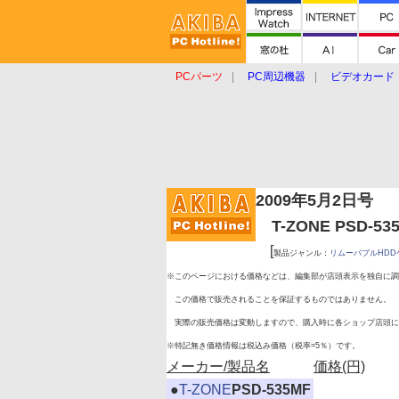
PCパーツ
PC周辺機器
ビデオカード
タブレット
おもしろグッズ
ショップ
2009年5月2日号
T-ZONE PSD-5
[
製品ジャンル：
リムーバブルHDD
※このページにおける価格などは、編集部が店頭表示を独自に調
この価格で販売されることを保証するものではありません。
実際の販売価格は変動しますので、購入時に各ショップ店頭に
※特記無き価格情報は税込み価格（税率=5％）です。
メーカー/製品名
価格(円)
|
●
T-ZONE
PSD-535MF