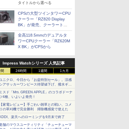
タイトルから選べる
CPSの大型ツインタワーCPU
クーラー「RZ820 Display
BK」が発売、クーラートッ
プに5インチ液晶搭載
全高118.5mmのデュアルタ
ワーCPUクーラー「RZ620M
X BK」がCPSから
Impress Watchシリーズ 人気記事
時間
24時間
1週間
1カ月
ユニクロ、今日から「お盆特別セール」。涼感
シアサッカーワンピース待望値下げ、撥水ギア
ショーツは1990円に
ミスド「Mrs. GREEN APPLE」のコラボドーナ
ツ4種、いよいよ発売！
【家電レビュー】手ごわい雑草との戦い、コメ
リの草刈機で完全勝利 掃除機感覚で使えた
KDDI、楽天へのローミングを9月末で終了
老舗のマウスユーティリティ「チューチューマ