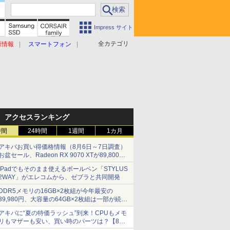
Impress サイト
全カテゴリ
原情報
スマートフォン
アクセスランキング
時間
24時間
1週間
1カ月
アキバお買い得価格情報（8月6日～7日調査）
お盆セール、Radeon RX 9070 XTが89,800
円、水平周波数24.8kHz対応の17型モニターが
iPadでもそのまま使えるボールペン「STYLUS
9,801円、暑さ指数連動セール ほか
2WAY」がエレコムから、ゼブラと共同開発
DDR5メモリの16GB×2枚組が今年最安の
39,980円、大容量の64GB×2枚組は一部が続騰
[8月前半のメモリ価格]
アキバに“夏の特価ラッシュ”到来！CPUもメモ
リもマザーも安い、買い時のパーツは？【8月7
日(金)22時配信】