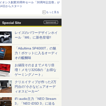
イオシス創業30周年セール「30周年記念祭」が
14日からスタート
もっと見る
Special Site
レイズのパワーデザインホイ
ール「M6」に新色登場!!
「A&ultima SP4000T」の魅
力！ポケットに入るオーディ
オの醍醐味
お値段そのままでメモリ倍
増！メモリ32GBの「お得な
ゲーミングノート」
クリエイティブが作った2万
円台の“小さなピュアオーデ
ィオスピーカー”
iFi audio主力「NEO Stream
3」「NEO iDSD 3」に迫る