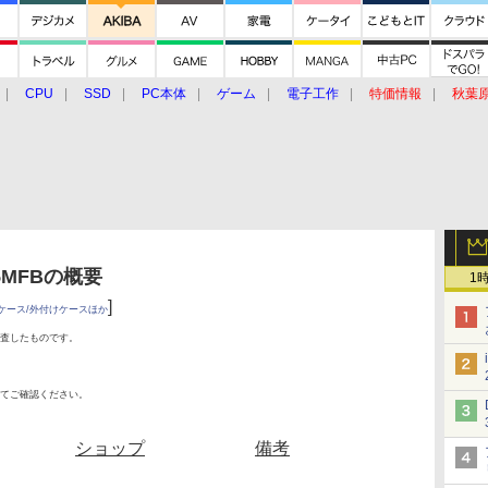
CPU
SSD
PC本体
ゲーム
電子工作
特価情報
秋葉
グルメ
イベント
価格動向
35MFBの概要
1
]
ケース/外付けケースほか
査したものです。
てご確認ください。
ショップ
備考