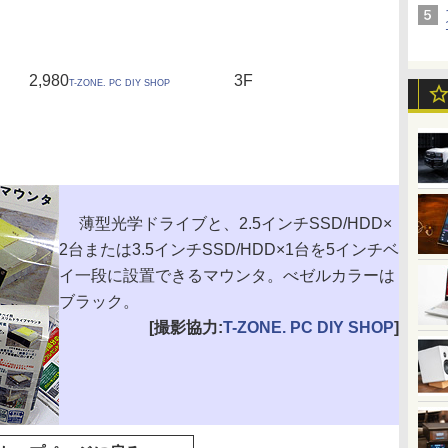
2,980
3F
T-ZONE. PC DIY SHOP
薄型光学ドライブと、2.5インチSSD/HDD×
2台または3.5インチSSD/HDD×1台を5インチベ
イ一段に設置できるマウンタ。べゼルカラーは
ブラック。
[撮影協力:
T-ZONE. PC DIY SHOP
]