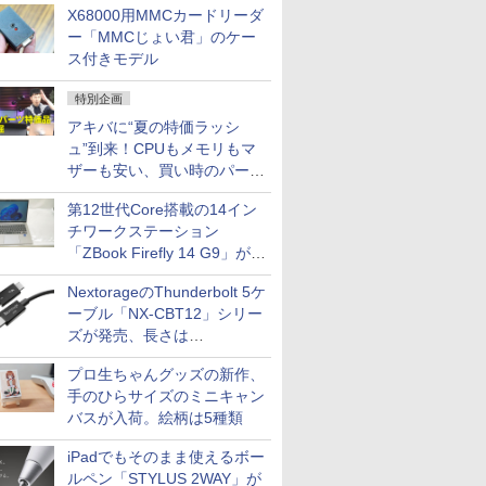
X68000用MMCカードリーダ
ー「MMCじょい君」のケー
ス付きモデル
特別企画
アキバに“夏の特価ラッシ
ュ”到来！CPUもメモリもマ
ザーも安い、買い時のパーツ
は？【8月7日(金)22時配信】
第12世代Core搭載の14イン
チワークステーション
「ZBook Firefly 14 G9」が
79,800円！秋葉原で中古PC
NextorageのThunderbolt 5ケ
セール
ーブル「NX-CBT12」シリー
ズが発売、長さは
30cm/50cm/1mの3種類
プロ生ちゃんグッズの新作、
手のひらサイズのミニキャン
バスが入荷。絵柄は5種類
iPadでもそのまま使えるボー
ルペン「STYLUS 2WAY」が