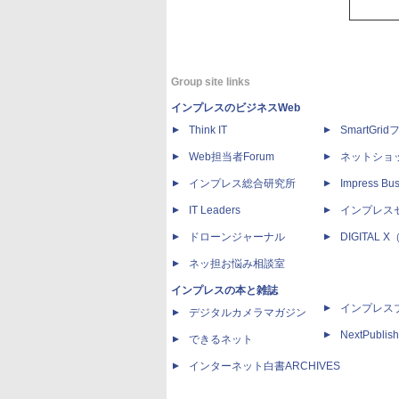
Group site links
インプレスのビジネスWeb
Think IT
SmartGri
Web担当者Forum
ネットショ
インプレス総合研究所
Impress Bus
IT Leaders
インプレス
ドローンジャーナル
DIGITAL
ネッ担お悩み相談室
インプレスの本と雑誌
インプレス
デジタルカメラマガジン
NextPublish
できるネット
インターネット白書ARCHIVES