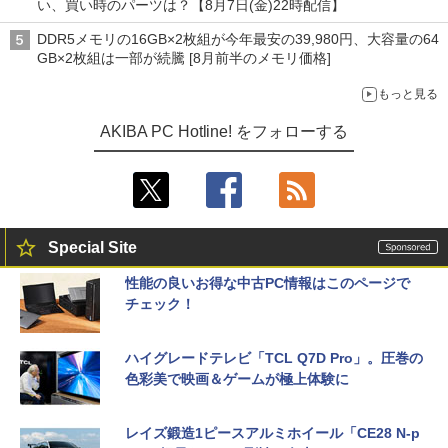
い、買い時のパーツは？【8月7日(金)22時配信】
DDR5メモリの16GB×2枚組が今年最安の39,980円、大容量の64
GB×2枚組は一部が続騰 [8月前半のメモリ価格]
もっと見る
AKIBA PC Hotline! をフォローする
Special Site
性能の良いお得な中古PC情報はこのページで
チェック！
ハイグレードテレビ「TCL Q7D Pro」。圧巻の
色彩美で映画＆ゲームが極上体験に
レイズ鍛造1ピースアルミホイール「CE28 N-p