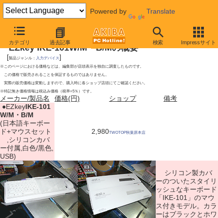
Powered by
Translate
2009年5月2日号
カテゴリ
過去記事
検索
Impressサイト
EZkey IKE-101W/M・B/Mの概要
[
]
製品ジャンル：
入力デバイス
※このページにおける価格などは、編集部が店頭表示を独自に調査したものです。
この価格で販売されることを保証するものではありません。
実際の販売価格は変動しますので、購入時に各ショップ店頭にてご確認ください。
※特記無き価格情報は税込み価格（税率=5％）です。
メーカー/製品名
価格(円)
ショップ
備考
|
●EZkey
IKE-101
W/M・B/M
(日本語キーボー
ド+マウスセット
2,980
TWOTOP秋葉原本店
,シリコンカバ
ー付属,白色/黒色,
USB)
シリコン製カバ
ーのついたスタイリ
ッシュなキーボード
「IKE-101」のマウ
ス付きモデル。カラ
ーはブラックとホワ