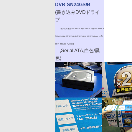
DVR-SN24GS/B
(書き込みDVDドライ
ブ
,書き込み速度:DVD+R DL 8倍/DVD+R 24倍/DVD+RW 8
倍/DVD-R DL 8倍/DVD-R 24倍/DVD-RW 6倍/DVD-RAM 12倍/
CD-R 48倍/CD-RW 32倍
,Serial ATA,白色/黒
色)