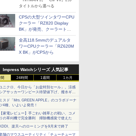
タイトルから選べる
CPSの大型ツインタワーCPU
クーラー「RZ820 Display
BK」が発売、クーラートッ
プに5インチ液晶搭載
全高118.5mmのデュアルタ
ワーCPUクーラー「RZ620M
X BK」がCPSから
Impress Watchシリーズ 人気記事
時間
24時間
1週間
1カ月
ユニクロ、今日から「お盆特別セール」。涼感
シアサッカーワンピース待望値下げ、撥水ギア
ショーツは1990円に
ミスド「Mrs. GREEN APPLE」のコラボドーナ
ツ4種、いよいよ発売！
【家電レビュー】手ごわい雑草との戦い、コメ
リの草刈機で完全勝利 掃除機感覚で使えた
KDDI、楽天へのローミングを9月末で終了
老舗のマウスユーティリティ「チューチューマ