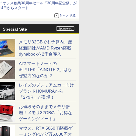
イオシス創業30周年セール「30周年記念祭」が
14日からスタート
もっと見る
Special Site
メモリ32GBでも予算内。産
経新聞社がAMD Ryzen搭載
dynabookを2千台導入
AIスマートノートの
iFLYTEK「AINOTE 2」はな
ぜ魅力的なのか？
レイズのプレミアムカー向け
ブランドHOMURAから
「2×9R」が登場！
お値段そのままでメモリ倍
増！メモリ32GBの「お得な
ゲーミングノート」
マウス、RTX 5060 Ti搭載ゲ
ーミングPCが7万5,000円オ