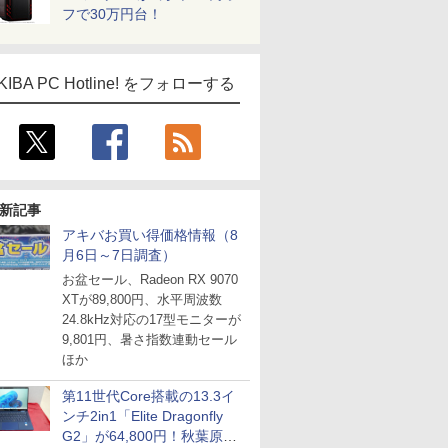
フで30万円台！
KIBA PC Hotline! をフォローする
新記事
アキバお買い得価格情報（8
月6日～7日調査）
お盆セール、Radeon RX 9070
ICE
XTが89,800円、水平周波数
天海社
24.8kHz対応の17型モニターが
9,801円、暑さ指数連動セール
ス
Comic curea
ほか
impress QuickBooks
第11世代Core搭載の13.3イ
PUBFUN
ンチ2in1「Elite Dragonfly
パブファンセルフ
G2」が64,800円！秋葉原で