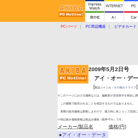
PCパーツ
PC周辺機器
ビデオカード
タブレット
おもしろグッズ
ショップ
2009年5月2日号
アイ・オー・データ 
[
]
製品ジャンル：
その他のドライブ
※このページにおける価格などは、編集部が店頭表示を独自に調
この価格で販売されることを保証するものではありません。
実際の販売価格は変動しますので、購入時に各ショップ店頭に
※特記無き価格情報は税込み価格（税率=5％）です。
メーカー/製品名
価格(円)
|
●
アイ・オー・データ