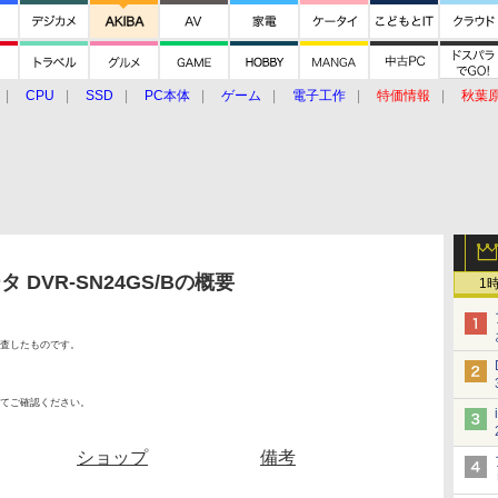
CPU
SSD
PC本体
ゲーム
電子工作
特価情報
秋葉
グルメ
イベント
価格動向
DVR-SN24GS/Bの概要
1
査したものです。
てご確認ください。
ショップ
備考