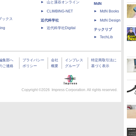
山と溪谷オンライン
MdN
CLIMBING-NET
MdN Books
ブックス
近代科学社
MdN Design Interacti
ing
近代科学社Digital
テックリブ
TechLib
編集部へ
プライバシー
会社
インプレス
特定商取引法に
のご連絡
ポリシー
概要
グループ
基づく表示
Copyright ©
2026
Impress Corporation. All rights reserved.