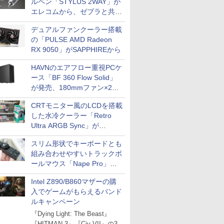
ルペン「STYLUS 2WAY」が
エレコムから、ゼブラと共同
開発
デュアルファンクーラー搭載
の「PULSE AMD Radeon
RX 9050」がSAPPHIREから
HAVNのエアフロー重視PCケ
ース「BF 360 Flow Solid」
が発売、180mmファン×2搭
載
CRTモニター風のLCDを搭載
した水冷クーラー「Retro
Ultra ARGB Sync」が
Thermaltakeから
スリム形状でキーボードとも
組み合わせやすいトラックボ
ールマウス「Nape Pro」が
Keychronから
Intel Z890/B860マザーの購
入でゲームがもらえるバンド
ルキャンペーン
『Dying Light: The Beast』
『HITMAN 3』『Civ VII』の3