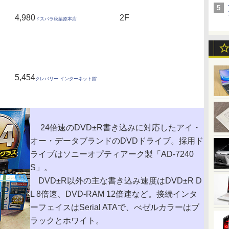
4,980
2F
ドスパラ秋葉原本店
5,454
クレバリー インターネット館
24倍速のDVD±R書き込みに対応したアイ・
オー・データブランドのDVDドライブ。採用ド
ライブはソニーオプティアーク製「AD-7240
S」。
DVD±R以外の主な書き込み速度はDVD±R D
L 8倍速、DVD-RAM 12倍速など。接続インタ
ーフェイスはSerial ATAで、べゼルカラーはブ
ラックとホワイト。