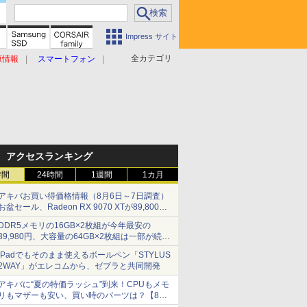
Impress サイト
全カテゴリ
原情報
スマートフォン
アクセスランキング
時間
24時間
1週間
1カ月
アキバお買い得価格情報（8月6日～7日調査）
お盆セール、Radeon RX 9070 XTが89,800
円、水平周波数24.8kHz対応の17型モニターが
DDR5メモリの16GB×2枚組が今年最安の
9,801円、暑さ指数連動セール ほか
39,980円、大容量の64GB×2枚組は一部が続騰
[8月前半のメモリ価格]
iPadでもそのまま使えるボールペン「STYLUS
2WAY」がエレコムから、ゼブラと共同開発
アキバに“夏の特価ラッシュ”到来！CPUもメモ
リもマザーも安い、買い時のパーツは？【8月7
日(金)22時配信】