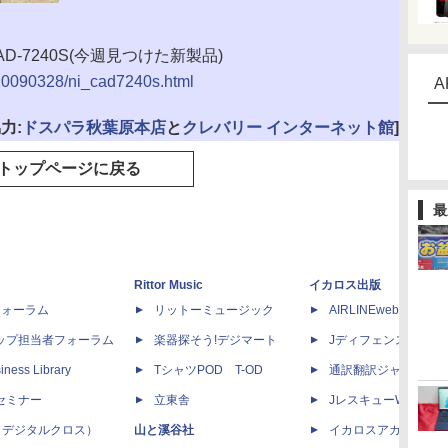
D-7240S(今週見つけた新製品)
e/20090328/ni_cad7240s.html
A
力:
ドスパラ秋葉原本店
と
クレバリー インターネット館
]
トップページに戻る
最
Rittor Music
イカロス出版
dフォーラム
リットーミュージック
AIRLINEweb
ップ担当者フォーラム
楽器探そう!デジマート
Jディフェンスニュー
iness Library
TシャツPOD T-OD
通訳翻訳ジャーナル
セミナー
立東舎
JレスキューWeb
 X（デジタルクロス）
山と溪谷社
イカロスアカデミー