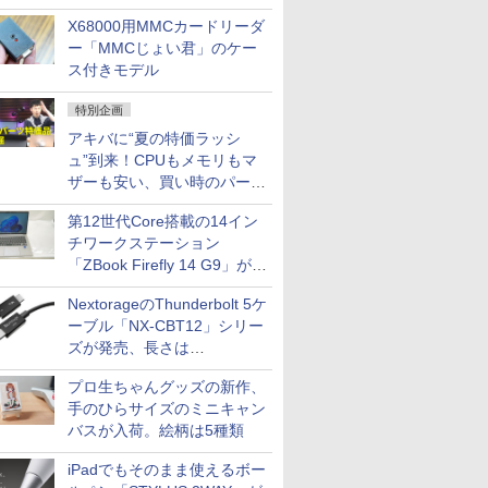
IPGネットワーク
中古PCセール
X68000用MMCカードリーダ
TシャツPOD pTa.shop
ー「MMCじょい君」のケー
カスタム写真集POD fabli
ス付きモデル
ve
Impress Group Publication Informa
特別企画
tion
アキバに“夏の特価ラッシ
ュ”到来！CPUもメモリもマ
ザーも安い、買い時のパーツ
は？【8月7日(金)22時配信】
第12世代Core搭載の14イン
チワークステーション
「ZBook Firefly 14 G9」が
79,800円！秋葉原で中古PC
NextorageのThunderbolt 5ケ
セール
ーブル「NX-CBT12」シリー
ズが発売、長さは
30cm/50cm/1mの3種類
プロ生ちゃんグッズの新作、
手のひらサイズのミニキャン
バスが入荷。絵柄は5種類
iPadでもそのまま使えるボー