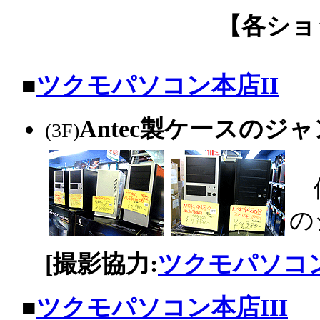
【各ショ
|
■
ツクモパソコン本店II
Antec製ケースの
(3F)
価
の
[撮影協力:
ツクモパソコン
|
■
ツクモパソコン本店III