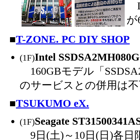
D
が
|
■
T-ZONE. PC DIY SHOP
Intel SSDSA2MH080
(1F)
160GBモデル「SSDSA2
のサービスとの併用は不
|
■
TSUKUMO eX.
Seagate ST31500341A
(1F)
9日(土)～10日(日)各