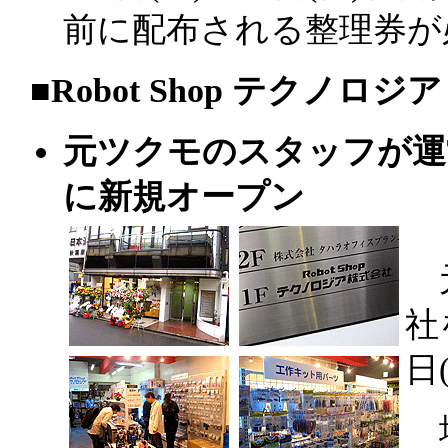
前に配布される整理券が
|
■
Robot Shop テクノロジ
元ツクモのスタッフが運
に新規オープン
元
社
日
場