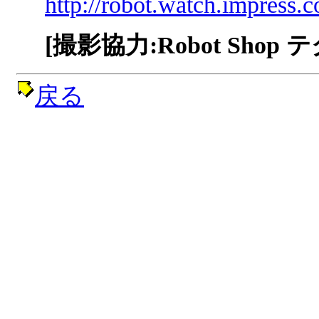
http://robot.watch.impress
[撮影協力:Robot Sho
戻る