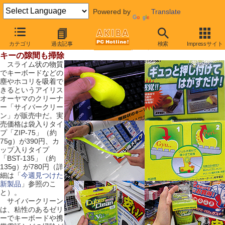
Powered by
Translate
【 2009年5月16日号 】
カテゴリ
過去記事
検索
Impressサイト
スライム状のキーボードクリーナーが登場
キーの隙間も掃除
スライム状の物質
でキーボードなどの
塵やホコリを吸着で
きるというアイリス
オーヤマのクリーナ
ー「サイバークリー
ン」が販売中だ。実
売価格は袋入りタイ
プ「ZIP-75」（約
75g）が390円、カ
ップ入りタイプ
「BST-135」（約
135g）が780円（詳
細は「
今週見つけた
新製品
」参照のこ
と）。
サイバークリーン
は、粘性のあるゼリ
ーでキーボードや携