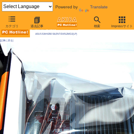
Powered by
Translate
AKIBA PC Hotline! 2009年5月23日号
カテゴリ
過去記事
検索
Impressサイト
今週見つけた新製品：ビデオカード
ASUS EAH4350 SILENT/DI/512MD2(LP)
[記事に戻る]