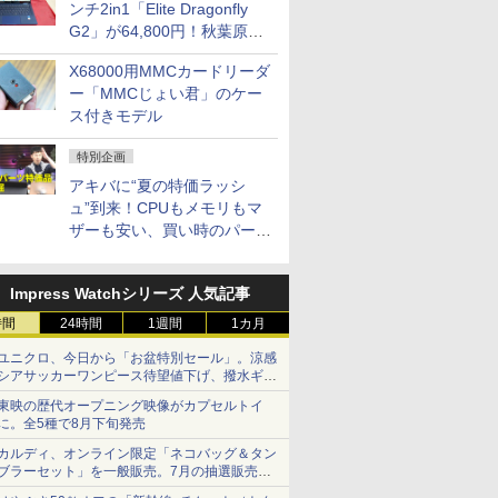
ンチ2in1「Elite Dragonfly
G2」が64,800円！秋葉原で
中古PCセール
X68000用MMCカードリーダ
ー「MMCじょい君」のケー
ス付きモデル
特別企画
アキバに“夏の特価ラッシ
ュ”到来！CPUもメモリもマ
ザーも安い、買い時のパーツ
は？【8月7日(金)22時配信】
Impress Watchシリーズ 人気記事
時間
24時間
1週間
1カ月
ユニクロ、今日から「お盆特別セール」。涼感
シアサッカーワンピース待望値下げ、撥水ギア
ショーツは1990円に
東映の歴代オープニング映像がカプセルトイ
に。全5種で8月下旬発売
カルディ、オンライン限定「ネコバッグ＆タン
ブラーセット」を一般販売。7月の抽選販売の
当選無効分