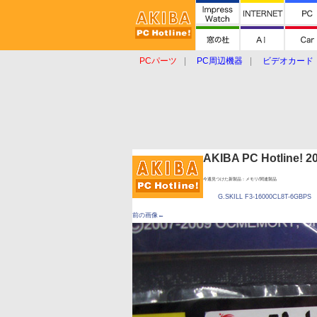
PCパーツ
PC周辺機器
ビデオカード
タブレット
おもしろグッズ
ショップ
AKIBA PC Hotline!
今週見つけた新製品：メモリ/関連製品
G.SKILL F3-16000CL8T-6GBPS
前の画像←