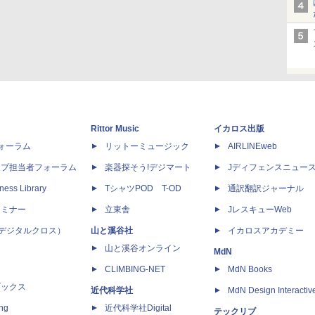
Rittor Music
イカロス出版
dフォーラム
リットーミュージック
AIRLINEweb
ップ担当者フォーラム
楽器探そう!デジマート
Jディフェンスニュー
ness Library
TシャツPOD T-OD
通訳翻訳ジャーナル
セミナー
立東舎
JレスキューWeb
 X（デジタルクロス）
山と溪谷社
イカロスアカデミー
山と溪谷オンライン
MdN
CLIMBING-NET
MdN Books
ブックス
近代科学社
MdN Design Interactiv
ing
近代科学社Digital
テックリブ