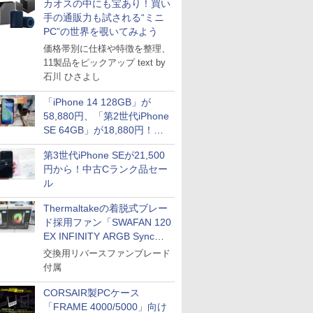
カオスの中にも宝あり！買い
手の通販力も試される“ミニ
PC”の世界を覗いてみよう
価格帯別に仕様や特徴を整理、
11製品をピックアップ text by
石川 ひさよし
「iPhone 14 128GB」が
58,880円、「第2世代iPhone
SE 64GB」が18,880円！中
古Bランク品セール
第3世代iPhone SEが21,500
円から！中古Cランク品セー
ル
Thermaltakeの着脱式ブレー
ド採用ファン「SWAFAN 120
EX INFINITY ARGB Sync」
に単品パッケージ
交換用リバースファンブレード
付属
CORSAIR製PCケース
「FRAME 4000/5000」向け