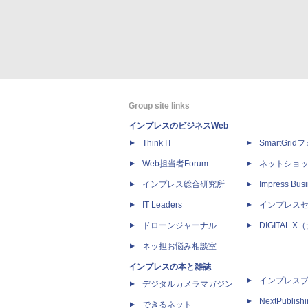
Group site links
インプレスのビジネスWeb
Think IT
SmartGri
Web担当者Forum
ネットショ
インプレス総合研究所
Impress Busi
IT Leaders
インプレス
ドローンジャーナル
DIGITAL
ネッ担お悩み相談室
インプレスの本と雑誌
インプレス
デジタルカメラマガジン
NextPublish
できるネット