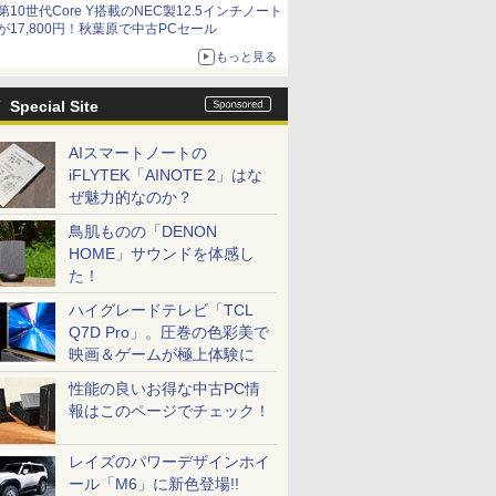
第10世代Core Y搭載のNEC製12.5インチノート
9,801円、暑さ指数連動セール ほか
が17,800円！秋葉原で中古PCセール
もっと見る
Special Site
AIスマートノートの
iFLYTEK「AINOTE 2」はな
ぜ魅力的なのか？
鳥肌ものの「DENON
HOME」サウンドを体感し
た！
ハイグレードテレビ「TCL
Q7D Pro」。圧巻の色彩美で
映画＆ゲームが極上体験に
性能の良いお得な中古PC情
報はこのページでチェック！
レイズのパワーデザインホイ
ール「M6」に新色登場!!