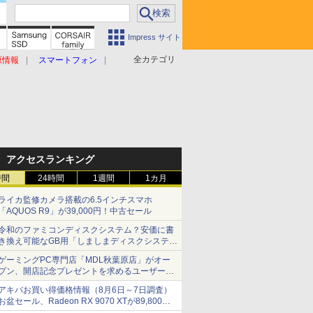
Impress サイト
全カテゴリ
原情報
スマートフォン
アクセスランキング
時間
24時間
1週間
1カ月
ライカ監修カメラ搭載の6.5インチスマホ
「AQUOS R9」が39,000円！中古セール
令和のファミコンディスクシステム？安価に書
き換え可能なGB用「しましまディスクシステ
ム」
ゲーミングPC専門店「MDL秋葉原店」がオー
プン、開店記念プレゼントを求めるユーザーが
押し寄せ長蛇の列に
アキバお買い得価格情報（8月6日～7日調査）
お盆セール、Radeon RX 9070 XTが89,800
円、水平周波数24.8kHz対応の17型モニターが