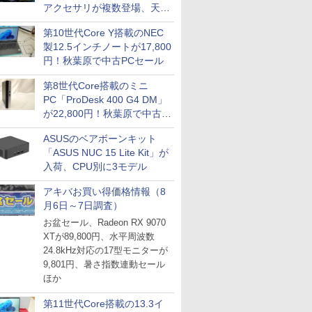
アクセサリが複数登場、天然
木製パネルや背面コネクタ対
第10世代Core Y搭載のNEC
応トレイなど
製12.5インチノートが17,800
円！秋葉原で中古PCセール
第8世代Core搭載のミニ
PC「ProDesk 400 G4 DM」
が22,800円！秋葉原で中古
PCセール
ASUSのベアボーンキット
「ASUS NUC 15 Lite Kit」が
入荷、CPU別に3モデル
アキバお買い得価格情報（8
月6日～7日調査）
お盆セール、Radeon RX 9070
XTが89,800円、水平周波数
24.8kHz対応の17型モニターが
9,801円、暑さ指数連動セール
ほか
第11世代Core搭載の13.3イ