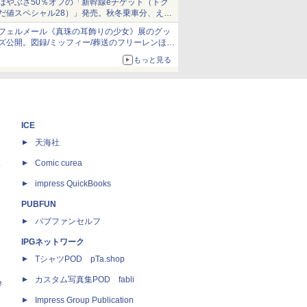
はやぶさ50％オフの「新幹線eチケット（トク
だ値スペシャル28）」発売。秋冬乗車分、えき
ねっと限定
フェルメール《真珠の耳飾りの少女》展のグッ
ズ公開。図録/ミッフィー/葬送のフリーレンほ
か、注目ブランドコラボが実現
もっと見る
ICE
天海社
ス
Comic curea
impress QuickBooks
PUBFUN
パブファンセルフ
IPGネットワーク
TシャツPOD pTa.shop
カスタム写真集POD fabli
e
Impress Group Publication