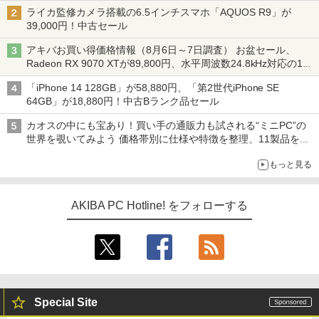
ライカ監修カメラ搭載の6.5インチスマホ「AQUOS R9」が
39,000円！中古セール
アキバお買い得価格情報（8月6日～7日調査） お盆セール、
Radeon RX 9070 XTが89,800円、水平周波数24.8kHz対応の17
型モニターが9,801円、暑さ指数連動セール ほか
「iPhone 14 128GB」が58,880円、「第2世代iPhone SE
64GB」が18,880円！中古Bランク品セール
カオスの中にも宝あり！買い手の通販力も試される“ミニPC”の
世界を覗いてみよう 価格帯別に仕様や特徴を整理、11製品をピ
ックアップ text by 石川 ひさよし
もっと見る
AKIBA PC Hotline! をフォローする
Special Site