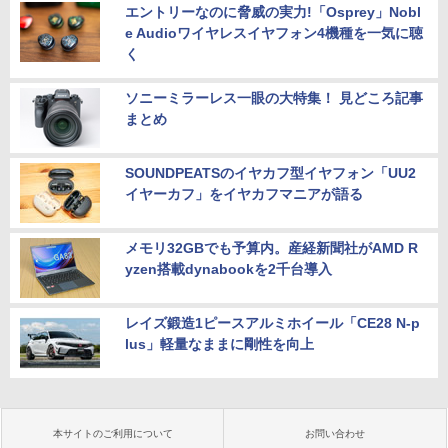
エントリーなのに脅威の実力!「Osprey」Nobl
e Audioワイヤレスイヤフォン4機種を一気に聴
く
ソニーミラーレス一眼の大特集！ 見どころ記事
まとめ
SOUNDPEATSのイヤカフ型イヤフォン「UU2
イヤーカフ」をイヤカフマニアが語る
メモリ32GBでも予算内。産経新聞社がAMD R
yzen搭載dynabookを2千台導入
レイズ鍛造1ピースアルミホイール「CE28 N-p
lus」軽量なままに剛性を向上
本サイトのご利用について
お問い合わせ