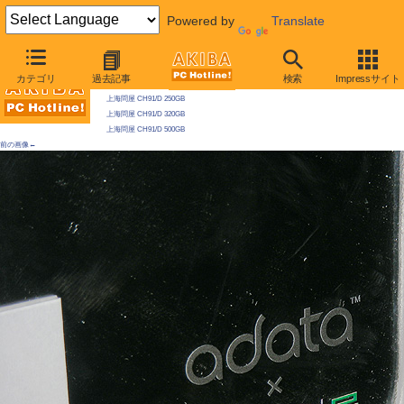
Powered by
Translate
AKIBA PC Hotline! 2009年5月23日号
カテゴリ
過去記事
検索
Impressサイト
今週見つけた新製品：ハードディスク
上海問屋 CH91/D 250GB
上海問屋 CH91/D 320GB
上海問屋 CH91/D 500GB
前の画像←