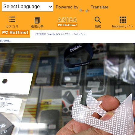
Powered by
Translate
AKIBA PC Hotline! 2009年5月23日号
カテゴリ
過去記事
検索
Impressサイト
今週見つけた新製品：モバイル機器/関連製品
SESKIMO Crabble ホワイト/ブラック/オレンジ
前の画像←