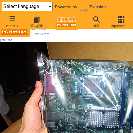
Powered by
Translate
AKIBA PC Hotline! 2009年5月23日号
カテゴリ
過去記事
検索
Impressサイト
今週見つけた新製品：LGA775マザーボード
Intel DQ43AP
[記事に戻る]