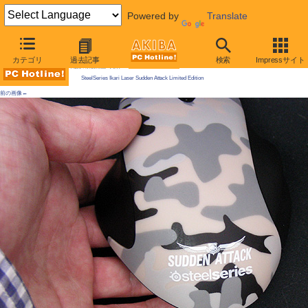
Powered by
Translate
AKIBA PC Hotline! 2009年5月23日号
カテゴリ
過去記事
検索
Impressサイト
今週見つけた新製品：入力デバイス
SteelSeries Ikari Laser Sudden Attack Limited Edition
前の画像←