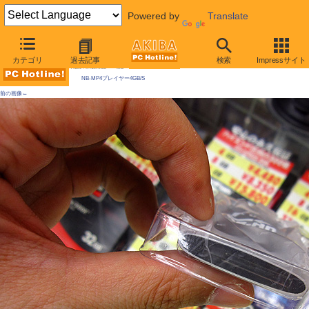
Powered by
Translate
AKIBA PC Hotline! 2009年5月23日号
カテゴリ
過去記事
検索
Impressサイト
今週見つけた新製品：AV機器
NB-MP4プレイヤー4GB/S
前の画像←