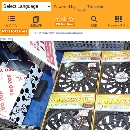
Powered by
Translate
AKIBA PC Hotline! 2009年5月23日号
カテゴリ
過去記事
検索
Impressサイト
今週見つけた新製品：ファン/冷却関連製品
サイズ KAZE-JYUNI Slim(SY1212SL12SL/L/M/H)
[記事に戻る]