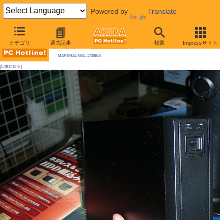
Powered by
Translate
AKIBA PC Hotline! 2009年5月23日号
カテゴリ
過去記事
検索
Impressサイト
今週見つけた新製品：リムーバブルHDDケース/外付けケースほか
MARSHAL MAL-1735B/S
[記事に戻る]