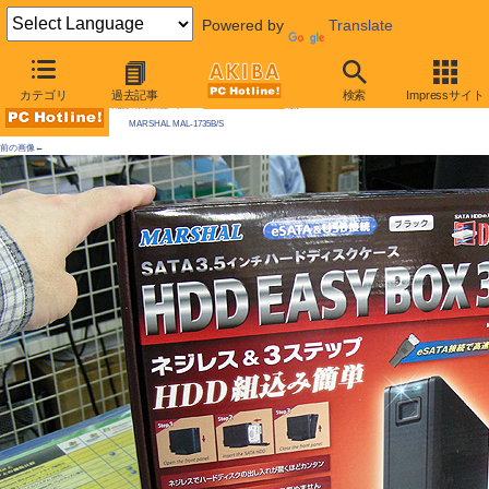
Powered by
Translate
AKIBA PC Hotline! 2009年5月23日号
カテゴリ
過去記事
検索
Impressサイト
今週見つけた新製品：リムーバブルHDDケース/外付けケースほか
MARSHAL MAL-1735B/S
前の画像←