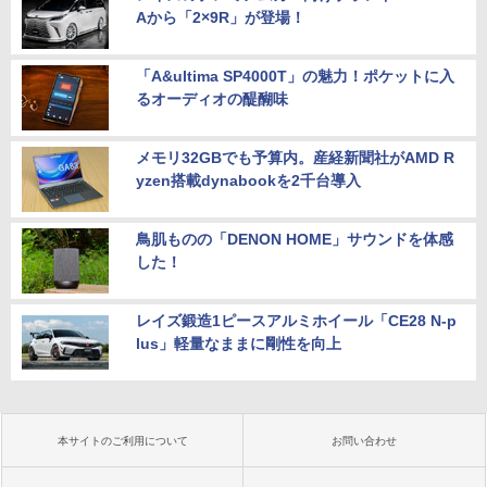
Aから「2×9R」が登場！
「A&ultima SP4000T」の魅力！ポケットに入
るオーディオの醍醐味
メモリ32GBでも予算内。産経新聞社がAMD R
yzen搭載dynabookを2千台導入
鳥肌ものの「DENON HOME」サウンドを体感
した！
レイズ鍛造1ピースアルミホイール「CE28 N-p
lus」軽量なままに剛性を向上
本サイトのご利用について
お問い合わせ