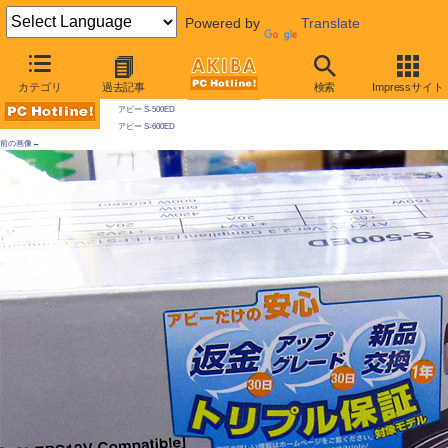
Powered by
Translate
AKIBA PC Hotline! 2009年5月23日号
カテゴリ
過去記事
検索
Impressサイト
今週見つけた新製品：電源
アビー S-500ED
アビー S-600ED
前の画像←