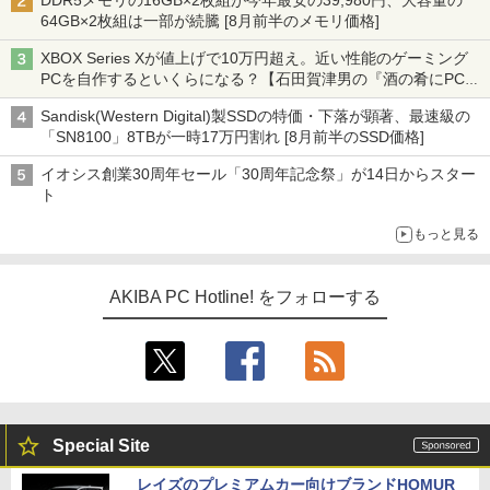
DDR5メモリの16GB×2枚組が今年最安の39,980円、大容量の
64GB×2枚組は一部が続騰 [8月前半のメモリ価格]
XBOX Series Xが値上げで10万円超え。近い性能のゲーミング
PCを自作するといくらになる？【石田賀津男の『酒の肴にPCゲ
ーム』】
Sandisk(Western Digital)製SSDの特価・下落が顕著、最速級の
「SN8100」8TBが一時17万円割れ [8月前半のSSD価格]
イオシス創業30周年セール「30周年記念祭」が14日からスター
ト
もっと見る
AKIBA PC Hotline! をフォローする
Special Site
レイズのプレミアムカー向けブランドHOMUR