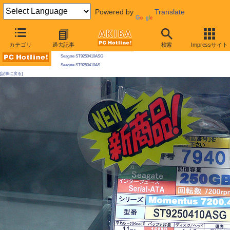
Powered by
Translate
AKIBA PC Hotline! 2009年5月23日号
カテゴリ
過去記事
検索
Impressサイト
今週見つけた新製品：ハードディスク
Seagate ST9250410ASG
Seagate ST9250410AS
[記事に戻る]