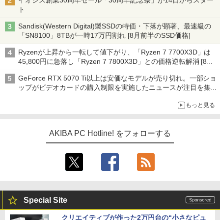
イオシス創業30周年セール「30周年記念祭」が14日からスター
ト
Sandisk(Western Digital)製SSDの特価・下落が顕著、最速級の
「SN8100」8TBが一時17万円割れ [8月前半のSSD価格]
Ryzenが上昇から一転して値下がり、「Ryzen 7 7700X3D」は
45,800円に急落し「Ryzen 7 7800X3D」との価格逆転解消 [8月
前半のCPU価格]
GeForce RTX 5070 Ti以上は安価なモデルが売り切れ。一部ショ
ップがビデオカードの購入制限を実施したニュースが注目を集め
る AKIBA PC Hotline! 先週のアクセスランキング 26年7月27日～
もっと見る
26年8月3日
AKIBA PC Hotline! をフォローする
Special Site
クリエイティブが作った2万円台の“小さなピュ