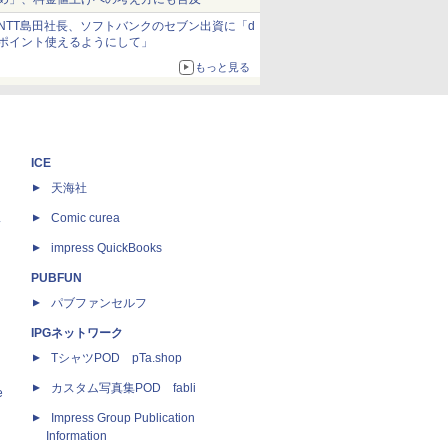
NTT島田社長、ソフトバンクのセブン出資に「d
ポイント使えるようにして」
もっと見る
ICE
天海社
ス
Comic curea
impress QuickBooks
PUBFUN
パブファンセルフ
IPGネットワーク
TシャツPOD pTa.shop
カスタム写真集POD fabli
e
Impress Group Publication
Information