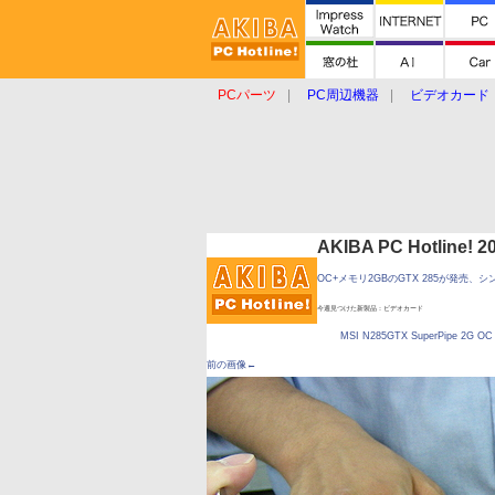
PCパーツ
PC周辺機器
ビデオカード
タブレット
おもしろグッズ
ショップ
AKIBA PC Hotline!
OC+メモリ2GBのGTX 285が発売、シン
今週見つけた新製品：ビデオカード
MSI N285GTX SuperPipe 2G OC
前の画像←