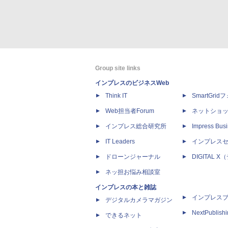
Group site links
インプレスのビジネスWeb
Think IT
SmartGri
Web担当者Forum
ネットショ
インプレス総合研究所
Impress Busi
IT Leaders
インプレス
ドローンジャーナル
DIGITAL
ネッ担お悩み相談室
インプレスの本と雑誌
インプレス
デジタルカメラマガジン
NextPublish
できるネット