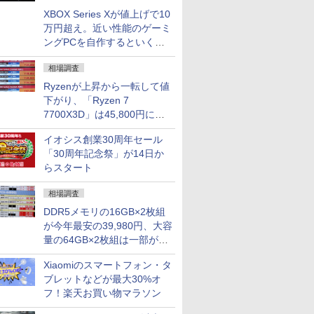
XBOX Series Xが値上げで10
万円超え。近い性能のゲーミ
ングPCを自作するといくら
になる？
相場調査
Ryzenが上昇から一転して値
下がり、「Ryzen 7
7700X3D」は45,800円に急
落し「Ryzen 7 7800X3D」
イオシス創業30周年セール
との価格逆転解消 [8月前半の
「30周年記念祭」が14日か
CPU価格]
らスタート
相場調査
DDR5メモリの16GB×2枚組
が今年最安の39,980円、大容
量の64GB×2枚組は一部が続
騰 [8月前半のメモリ価格]
Xiaomiのスマートフォン・タ
ブレットなどが最大30%オ
フ！楽天お買い物マラソン