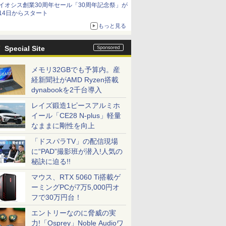
イオシス創業30周年セール「30周年記念祭」が
価格]
14日からスタート
もっと見る
Special Site
メモリ32GBでも予算内。産
経新聞社がAMD Ryzen搭載
dynabookを2千台導入
レイズ鍛造1ピースアルミホ
イール「CE28 N-plus」軽量
なままに剛性を向上
「ドスパラTV」の配信現場
に“PAD”撮影班が潜入!人気の
秘訣に迫る!!
マウス、RTX 5060 Ti搭載ゲ
ーミングPCが7万5,000円オ
フで30万円台！
エントリーなのに脅威の実
力!「Osprey」Noble Audioワ