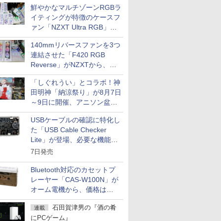
鮮やかなマルチゾーンRGBラ
イティングが特徴のケースフ
ァン「NZXT Ultra RGB」が
発売、計8製品
140mmリバースファンを3つ
連結させた「F420 RGB
Reverse」がNZXTから、単
一フレーム採用
「しぐれうい」とコラボ！神
田明神「納涼祭り」が8月7日
～9日に開催、アニソン盆踊
りや屋台グルメなどもあり
USBケーブルの確認に特化し
た「USB Cable Checker
Lite」が登場、必要な機能を
凝縮しコンパクトに
7日発売
Bluetooth対応のカセットプ
レーヤー「CAS-W100N」が
オーム電機から、価格は
5,940円
石田賀津男の『酒の肴
連載
にPCゲーム』