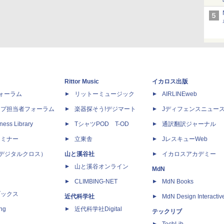
Rittor Music
イカロス出版
dフォーラム
リットーミュージック
AIRLINEweb
ップ担当者フォーラム
楽器探そう!デジマート
Jディフェンスニュー
ness Library
TシャツPOD T-OD
通訳翻訳ジャーナル
セミナー
立東舎
JレスキューWeb
 X（デジタルクロス）
山と溪谷社
イカロスアカデミー
山と溪谷オンライン
MdN
CLIMBING-NET
MdN Books
ブックス
近代科学社
MdN Design Interactiv
ing
近代科学社Digital
テックリブ