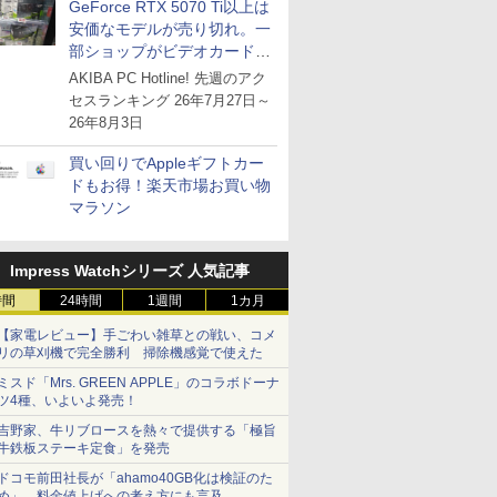
GeForce RTX 5070 Ti以上は
安価なモデルが売り切れ。一
部ショップがビデオカードの
購入制限を実施したニュース
AKIBA PC Hotline! 先週のアク
が注目を集める
セスランキング 26年7月27日～
26年8月3日
買い回りでAppleギフトカー
ドもお得！楽天市場お買い物
マラソン
Impress Watchシリーズ 人気記事
時間
24時間
1週間
1カ月
【家電レビュー】手ごわい雑草との戦い、コメ
リの草刈機で完全勝利 掃除機感覚で使えた
ミスド「Mrs. GREEN APPLE」のコラボドーナ
ツ4種、いよいよ発売！
吉野家、牛リブロースを熱々で提供する「極旨
牛鉄板ステーキ定食」を発売
ドコモ前田社長が「ahamo40GB化は検証のた
め」、料金値上げへの考え方にも言及