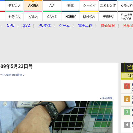
CPU
SSD
PC本体
ゲーム
電子工作
特価情報
秋葉
グルメ
イベント
価格動向
 2009年5月23日号
グルGeForce最強？
1
→次の画像