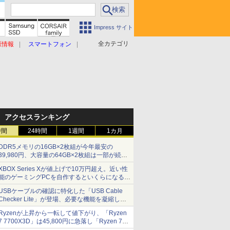
Impress サイト
全カテゴリ
原情報
スマートフォン
アクセスランキング
時間
24時間
1週間
1カ月
DDR5メモリの16GB×2枚組が今年最安の
39,980円、大容量の64GB×2枚組は一部が続騰
[8月前半のメモリ価格]
XBOX Series Xが値上げで10万円超え。近い性
能のゲーミングPCを自作するといくらになる？
【石田賀津男の『酒の肴にPCゲーム』】
USBケーブルの確認に特化した「USB Cable
Checker Lite」が登場、必要な機能を凝縮しコ
ンパクトに 7日発売
Ryzenが上昇から一転して値下がり、「Ryzen
7 7700X3D」は45,800円に急落し「Ryzen 7
7800X3D」との価格逆転解消 [8月前半のCPU