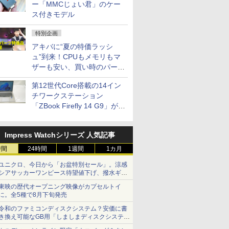
ー「MMCじょい君」のケー
ス付きモデル
特別企画
アキバに“夏の特価ラッシ
ュ”到来！CPUもメモリもマ
ザーも安い、買い時のパーツ
は？【8月7日(金)22時配信】
第12世代Core搭載の14イン
チワークステーション
「ZBook Firefly 14 G9」が
79,800円！秋葉原で中古PC
セール
Impress Watchシリーズ 人気記事
時間
24時間
1週間
1カ月
ユニクロ、今日から「お盆特別セール」。涼感
シアサッカーワンピース待望値下げ、撥水ギア
ショーツは1990円に
東映の歴代オープニング映像がカプセルトイ
に。全5種で8月下旬発売
令和のファミコンディスクシステム？安価に書
き換え可能なGB用「しましまディスクシステ
ム」