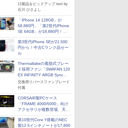
11製品をピックアップ text by
石川 ひさよし
「iPhone 14 128GB」が
58,880円、「第2世代iPhone
SE 64GB」が18,880円！中
古Bランク品セール
第3世代iPhone SEが21,500
円から！中古Cランク品セー
ル
Thermaltakeの着脱式ブレー
ド採用ファン「SWAFAN 120
EX INFINITY ARGB Sync」
に単品パッケージ
交換用リバースファンブレード
付属
CORSAIR製PCケース
「FRAME 4000/5000」向け
アクセサリが複数登場、天然
木製パネルや背面コネクタ対
第10世代Core Y搭載のNEC
応トレイなど
製12.5インチノートが17,800