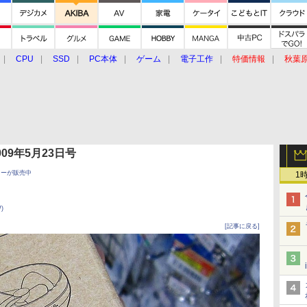
CPU
SSD
PC本体
ゲーム
電子工作
特価情報
秋葉
グルメ
イベント
価格動向
 2009年5月23日号
リーが販売中
1
)
[記事に戻る]