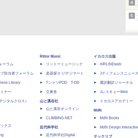
Rittor Music
イカロス出版
dフォーラム
リットーミュージック
AIRLINEweb
ップ担当者フォーラム
楽器探そう!デジマート
Jディフェンスニュー
ness Library
TシャツPOD T-OD
通訳翻訳ジャーナル
セミナー
立東舎
JレスキューWeb
 X（デジタルクロス）
山と溪谷社
イカロスアカデミー
山と溪谷オンライン
MdN
CLIMBING-NET
MdN Books
ブックス
近代科学社
MdN Design Interactiv
ing
近代科学社Digital
テックリブ