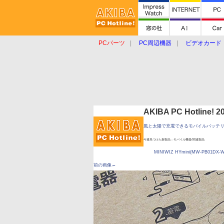
PCパーツ
PC周辺機器
ビデオカード
タブレット
おもしろグッズ
ショップ
AKIBA PC Hotline!
風と太陽で充電できるモバイルバッテ
今週見つけた新製品：モバイル機器/関連製品
MINIWIZ HYmini(MW-PB01DX-W
前の画像←