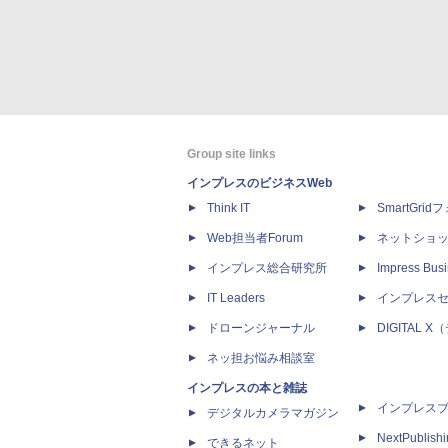
Group site links
インプレスのビジネスWeb
Think IT
SmartGri
Web担当者Forum
ネットショ
インプレス総合研究所
Impress Busi
IT Leaders
インプレス
ドローンジャーナル
DIGITAL
ネッ担お悩み相談室
インプレスの本と雑誌
インプレス
デジタルカメラマガジン
NextPublish
できるネット