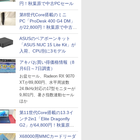
円！秋葉原で中古PCセール
第8世代Core搭載のミニ
PC「ProDesk 400 G4 DM」
が22,800円！秋葉原で中古
PCセール
ASUSのベアボーンキット
「ASUS NUC 15 Lite Kit」が
入荷、CPU別に3モデル
アキバお買い得価格情報（8
月6日～7日調査）
お盆セール、Radeon RX 9070
XTが89,800円、水平周波数
24.8kHz対応の17型モニターが
9,801円、暑さ指数連動セール
ほか
第11世代Core搭載の13.3イ
ンチ2in1「Elite Dragonfly
G2」が64,800円！秋葉原で
中古PCセール
X68000用MMCカードリーダ