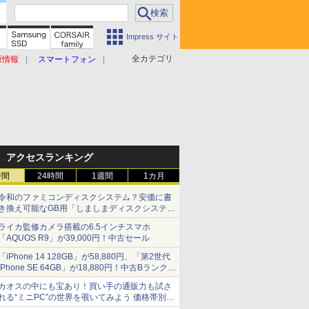
Impress サイト
全カテゴリ
原情報
スマートフォン
アクセスランキング
時間
24時間
1週間
1カ月
令和のファミコンディスクシステム？安価に書
き換え可能なGB用「しましまディスクシステ
ム」
ライカ監修カメラ搭載の6.5インチスマホ
「AQUOS R9」が39,000円！中古セール
「iPhone 14 128GB」が58,880円、「第2世代
iPhone SE 64GB」が18,880円！中古Bランク品
セール
カオスの中にも宝あり！買い手の通販力も試さ
れる“ミニPC”の世界を覗いてみよう 価格帯別に
仕様や特徴を整理、11製品をピックアップ text