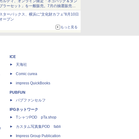
カルディ、オンライン限定「ネコバッグ＆タン
ブラーセット」を一般販売。7月の抽選販売の
当選無効分
スターバックス、横浜に“文化財カフェ”8月10日
オープン
もっと見る
ICE
天海社
ス
Comic curea
impress QuickBooks
PUBFUN
パブファンセルフ
IPGネットワーク
TシャツPOD pTa.shop
カスタム写真集POD fabli
e
Impress Group Publication