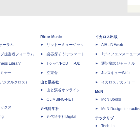
Rittor Music
イカロス出版
dフォーラム
リットーミュージック
AIRLINEweb
ップ担当者フォーラム
楽器探そう!デジマート
Jディフェンスニュー
ness Library
TシャツPOD T-OD
通訳翻訳ジャーナル
セミナー
立東舎
JレスキューWeb
 X（デジタルクロス）
山と溪谷社
イカロスアカデミー
山と溪谷オンライン
MdN
CLIMBING-NET
MdN Books
ブックス
近代科学社
MdN Design Interactiv
ing
近代科学社Digital
テックリブ
TechLib