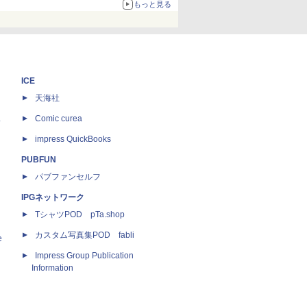
もっと見る
ICE
天海社
ス
Comic curea
impress QuickBooks
PUBFUN
パブファンセルフ
IPGネットワーク
TシャツPOD pTa.shop
カスタム写真集POD fabli
e
Impress Group Publication
Information