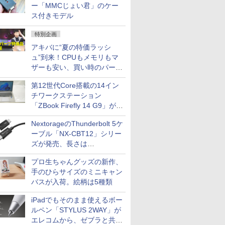
ー「MMCじょい君」のケー
ス付きモデル
特別企画
アキバに“夏の特価ラッシ
ュ”到来！CPUもメモリもマ
ザーも安い、買い時のパーツ
は？【8月7日(金)22時配信】
第12世代Core搭載の14イン
チワークステーション
「ZBook Firefly 14 G9」が
79,800円！秋葉原で中古PC
NextorageのThunderbolt 5ケ
セール
ーブル「NX-CBT12」シリー
ズが発売、長さは
30cm/50cm/1mの3種類
プロ生ちゃんグッズの新作、
手のひらサイズのミニキャン
バスが入荷。絵柄は5種類
iPadでもそのまま使えるボー
ルペン「STYLUS 2WAY」が
エレコムから、ゼブラと共同