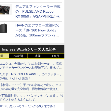
開発
デュアルファンクーラー搭載
の「PULSE AMD Radeon
RX 9050」がSAPPHIREから
HAVNのエアフロー重視PCケ
ース「BF 360 Flow Solid」
が発売、180mmファン×2搭
載
Impress Watchシリーズ 人気記事
時間
24時間
1週間
1カ月
ユニクロ、今日から「お盆特別セール」。涼感
シアサッカーワンピース待望値下げ、撥水ギア
ショーツは1990円に
ミスド「Mrs. GREEN APPLE」のコラボドーナ
ツ4種、いよいよ発売！
【家電レビュー】手ごわい雑草との戦い、コメ
リの草刈機で完全勝利 掃除機感覚で使えた
NTT島田社長、ソフトバンクのセブン出資に「d
ポイント使えるようにして」
KDDI、楽天へのローミングを9月末で終了