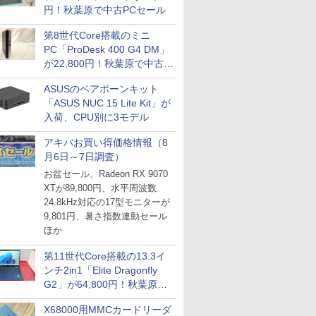
円！秋葉原で中古PCセール
第8世代Core搭載のミニ
PC「ProDesk 400 G4 DM」
が22,800円！秋葉原で中古
PCセール
ASUSのベアボーンキット
「ASUS NUC 15 Lite Kit」が
入荷、CPU別に3モデル
アキバお買い得価格情報（8
月6日～7日調査）
お盆セール、Radeon RX 9070
XTが89,800円、水平周波数
24.8kHz対応の17型モニターが
9,801円、暑さ指数連動セール
ほか
第11世代Core搭載の13.3イ
ンチ2in1「Elite Dragonfly
G2」が64,800円！秋葉原で
中古PCセール
X68000用MMCカードリーダ