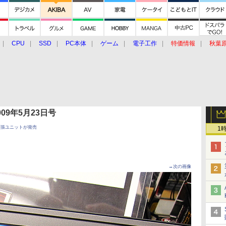
CPU
SSD
PC本体
ゲーム
電子工作
特価情報
秋葉
グルメ
イベント
価格動向
 2009年5月23日号
拡張ユニットが発売
1
→次の画像