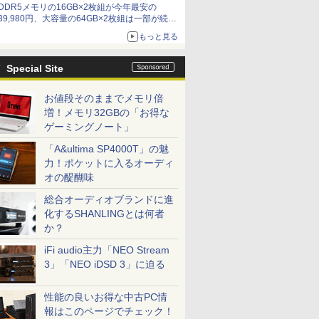
DDR5メモリの16GB×2枚組が今年最安の
39,980円、大容量の64GB×2枚組は一部が続騰
[8月前半のメモリ価格]
もっと見る
Special Site
お値段そのままでメモリ倍
増！メモリ32GBの「お得な
ゲーミングノート」
「A&ultima SP4000T」の魅
力！ポケットに入るオーディ
オの醍醐味
総合オーディオブランドに進
化するSHANLINGとは何者
か？
iFi audio主力「NEO Stream
3」「NEO iDSD 3」に迫る
性能の良いお得な中古PC情
報はこのページでチェック！