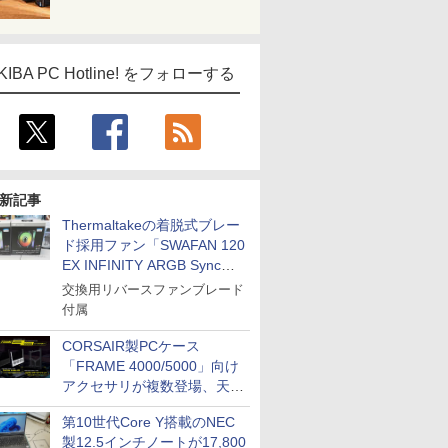
KIBA PC Hotline! をフォローする
新記事
Thermaltakeの着脱式ブレー
ド採用ファン「SWAFAN 120
EX INFINITY ARGB Sync」
に単品パッケージ
交換用リバースファンブレード
付属
CORSAIR製PCケース
「FRAME 4000/5000」向け
アクセサリが複数登場、天然
木製パネルや背面コネクタ対
第10世代Core Y搭載のNEC
応トレイなど
製12.5インチノートが17,800