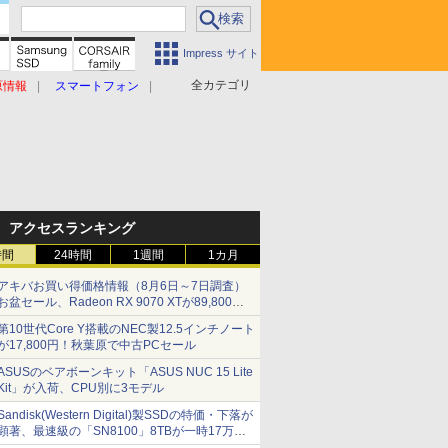
Impress サイト
全カテゴリ
原情報
スマートフォン
アクセスランキング
時間
24時間
1週間
1カ月
アキバお買い得価格情報（8月6日～7日調査）
お盆セール、Radeon RX 9070 XTが89,800
円、水平周波数24.8kHz対応の17型モニターが
第10世代Core Y搭載のNEC製12.5インチノート
9,801円、暑さ指数連動セール ほか
が17,800円！秋葉原で中古PCセール
ASUSのベアボーンキット「ASUS NUC 15 Lite
Kit」が入荷、CPU別に3モデル
Sandisk(Western Digital)製SSDの特価・下落が
顕著、最速級の「SN8100」8TBが一時17万円
割れ [8月前半のSSD価格]