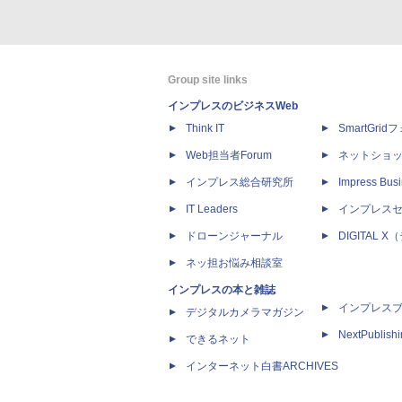
Group site links
インプレスのビジネスWeb
Think IT
SmartGri
Web担当者Forum
ネットショ
インプレス総合研究所
Impress Busi
IT Leaders
インプレス
ドローンジャーナル
DIGITAL
ネッ担お悩み相談室
インプレスの本と雑誌
インプレス
デジタルカメラマガジン
NextPublish
できるネット
インターネット白書ARCHIVES