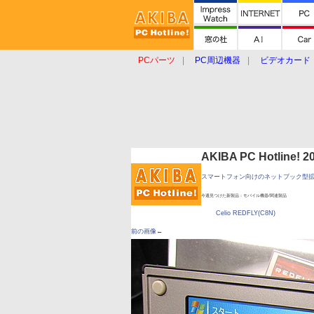
PCパーツ
PC周辺機器
ビデオカード
タブレット
おもしろグッズ
ショップ
AKIBA PC Hotline!
スマートフォン向けのネットブック型
今週見つけた新製品：モバイル機器/関連製品
Celio REDFLY(C8N)
前の画像←