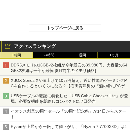
トップページに戻る
アクセスランキング
1時間
24時間
1週間
1カ月
DDR5メモリの16GB×2枚組が今年最安の39,980円、大容量の64
GB×2枚組は一部が続騰 [8月前半のメモリ価格]
XBOX Series Xが値上げで10万円超え。近い性能のゲーミングP
Cを自作するといくらになる？【石田賀津男の『酒の肴にPCゲ
ーム』】
USBケーブルの確認に特化した「USB Cable Checker Lite」が登
場、必要な機能を凝縮しコンパクトに 7日発売
イオシス創業30周年セール「30周年記念祭」が14日からスター
ト
Ryzenが上昇から一転して値下がり、「Ryzen 7 7700X3D」は4