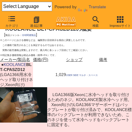
Powered by
Translate
2009年5月23日号
カテゴリ
過去記事
検索
Impressサイト
KOOLANCE BLT-CPASZD12の概要
[
]
製品ジャンル：
冷却関連製品
※このページにおける価格などは、編集部が店頭表示を独自に調査したものです。
この価格で販売されることを保証するものではありません。
実際の販売価格は変動しますので、購入時に各ショップ店頭にてご確認ください。
※特記無き価格情報は税込み価格（税率=5％）です。
メーカー/製品名
価格(円)
ショップ
備考
|
●
KOOLANCE
BL
T-CPASZD12
(LGA1366用水冷
1,029
USER SIDE マルチ・スペース
ヘッド取り付けネ
ジ,Xeon向け)
LGA1366版Xeonに水冷ヘッドを取り付け
るためのネジ。KOOLANCE製水冷ヘッド用。
Xeon向けのLGA1366マザーボードはバッ
クプレートが取り付け済みで、KOOLANCE標
準のバックプレートが利用できないため、こ
のネジを使って水冷ヘッドをバックプレート
に固定する。