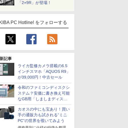
「2×9R」が登場！
ICE
天海社
KIBA PC Hotline! をフォローする
ス
Comic curea
impress QuickBooks
PUBFUN
パブファンセルフ
IPGネットワーク
新記事
TシャツPOD pTa.shop
ライカ監修カメラ搭載の6.5
インチスマホ「AQUOS R9」
カスタム写真集POD fabli
ve
が39,000円！中古セール
Impress Group Publication Informa
tion
令和のファミコンディスクシ
ステム？安価に書き換え可能
なGB用「しましまディスク
システム」
カオスの中にも宝あり！買い
手の通販力も試される“ミニ
PC”の世界を覗いてみよう
価格帯別に仕様や特徴を整理、