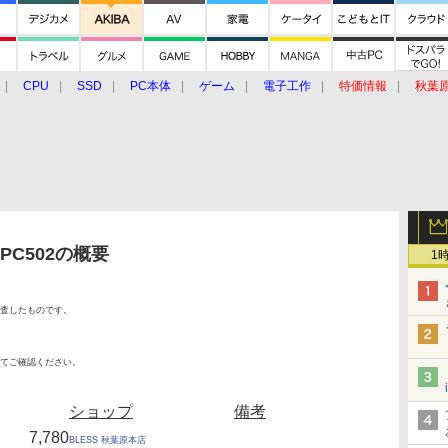
CPU
SSD
PC本体
ゲーム
電子工作
特価情報
秋葉
グルメ
イベント
価格動向
-PC502の概要
1
査したものです。
てご確認ください。
ショップ
備考
7,780
BLESS 秋葉原本店