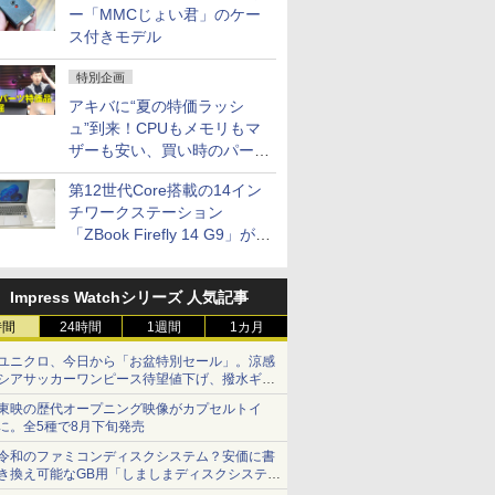
ー「MMCじょい君」のケー
ス付きモデル
特別企画
アキバに“夏の特価ラッシ
ュ”到来！CPUもメモリもマ
ザーも安い、買い時のパーツ
は？【8月7日(金)22時配信】
第12世代Core搭載の14イン
チワークステーション
「ZBook Firefly 14 G9」が
79,800円！秋葉原で中古PC
セール
Impress Watchシリーズ 人気記事
時間
24時間
1週間
1カ月
ユニクロ、今日から「お盆特別セール」。涼感
シアサッカーワンピース待望値下げ、撥水ギア
ショーツは1990円に
東映の歴代オープニング映像がカプセルトイ
に。全5種で8月下旬発売
令和のファミコンディスクシステム？安価に書
き換え可能なGB用「しましまディスクシステ
ム」