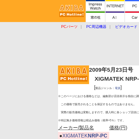
PCパーツ
PC周辺機器
ビデオカード
タブレット
おもしろグッズ
ショップ
2009年5月23日号
XIGMATEK NRP
[
]
製品ジャンル：
電源
※このページにおける価格などは、編集部が店頭表示を独自に調
この価格で販売されることを保証するものではありません。
実際の販売価格は変動しますので、購入時に各ショップ店頭に
※特記無き価格情報は税込み価格（税率=5％）です。
メーカー/製品名
価格(円)
|
●
XIGMATEK
NRP-PC