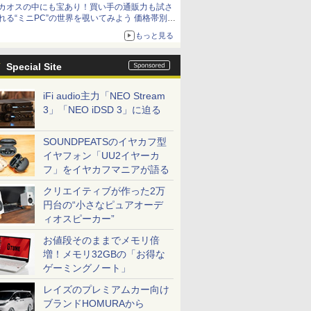
カオスの中にも宝あり！買い手の通販力も試さ
9,801円、暑さ指数連動セール ほか
れる“ミニPC”の世界を覗いてみよう 価格帯別に
仕様や特徴を整理、11製品をピックアップ text
もっと見る
by 石川 ひさよし
Special Site
iFi audio主力「NEO Stream
3」「NEO iDSD 3」に迫る
SOUNDPEATSのイヤカフ型
イヤフォン「UU2イヤーカ
フ」をイヤカフマニアが語る
クリエイティブが作った2万
円台の“小さなピュアオーデ
ィオスピーカー”
お値段そのままでメモリ倍
増！メモリ32GBの「お得な
ゲーミングノート」
レイズのプレミアムカー向け
ブランドHOMURAから