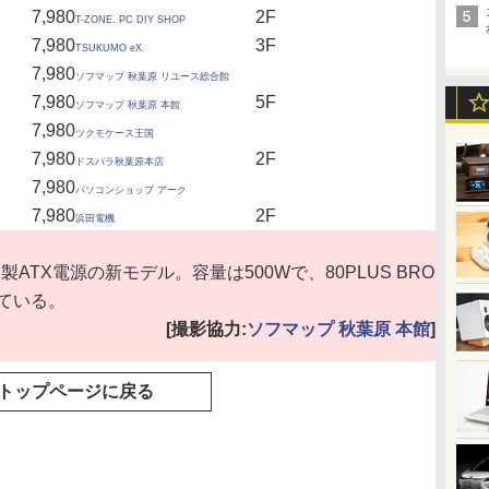
7,980
2F
T-ZONE. PC DIY SHOP
7,980
3F
TSUKUMO eX.
7,980
ソフマップ 秋葉原 リユース総合館
7,980
5F
ソフマップ 秋葉原 本館
7,980
ツクモケース王国
7,980
2F
ドスパラ秋葉原本店
7,980
パソコンショップ アーク
7,980
2F
浜田電機
K製ATX電源の新モデル。容量は500Wで、80PLUS BRO
している。
[撮影協力:
ソフマップ 秋葉原 本館
]
トップページに戻る