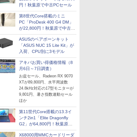
円！秋葉原で中古PCセール
第8世代Core搭載のミニ
PC「ProDesk 400 G4 DM」
が22,800円！秋葉原で中古
PCセール
ASUSのベアボーンキット
「ASUS NUC 15 Lite Kit」が
入荷、CPU別に3モデル
アキバお買い得価格情報（8
月6日～7日調査）
お盆セール、Radeon RX 9070
XTが89,800円、水平周波数
24.8kHz対応の17型モニターが
9,801円、暑さ指数連動セール
ほか
第11世代Core搭載の13.3イ
ンチ2in1「Elite Dragonfly
G2」が64,800円！秋葉原で
中古PCセール
X68000用MMCカードリーダ