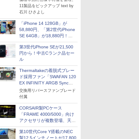
11製品をピックアップ text by
石川 ひさよし
「iPhone 14 128GB」が
58,880円、「第2世代iPhone
SE 64GB」が18,880円！中
古Bランク品セール
第3世代iPhone SEが21,500
円から！中古Cランク品セー
ル
Thermaltakeの着脱式ブレー
ド採用ファン「SWAFAN 120
EX INFINITY ARGB Sync」
に単品パッケージ
交換用リバースファンブレード
付属
CORSAIR製PCケース
「FRAME 4000/5000」向け
アクセサリが複数登場、天然
木製パネルや背面コネクタ対
第10世代Core Y搭載のNEC
応トレイなど
製12.5インチノートが17,800