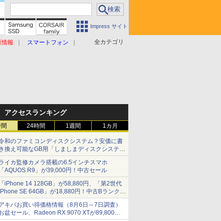
Impress サイト
全カテゴリ
原情報
スマートフォン
アクセスランキング
時間
24時間
1週間
1カ月
令和のファミコンディスクシステム？安価に書
き換え可能なGB用「しましまディスクシステ
ム」
ライカ監修カメラ搭載の6.5インチスマホ
「AQUOS R9」が39,000円！中古セール
「iPhone 14 128GB」が58,880円、「第2世代
iPhone SE 64GB」が18,880円！中古Bランク品
セール
アキバお買い得価格情報（8月6日～7日調査）
お盆セール、Radeon RX 9070 XTが89,800
円、水平周波数24.8kHz対応の17型モニターが