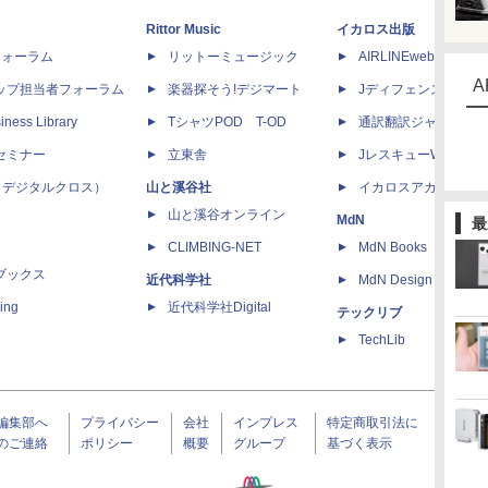
Rittor Music
イカロス出版
dフォーラム
リットーミュージック
AIRLINEweb
A
ップ担当者フォーラム
楽器探そう!デジマート
Jディフェンスニュー
iness Library
TシャツPOD T-OD
通訳翻訳ジャーナル
セミナー
立東舎
JレスキューWeb
 X（デジタルクロス）
山と溪谷社
イカロスアカデミー
山と溪谷オンライン
MdN
最
CLIMBING-NET
MdN Books
ブックス
近代科学社
MdN Design Interacti
ing
近代科学社Digital
テックリブ
TechLib
編集部へ
プライバシー
会社
インプレス
特定商取引法に
のご連絡
ポリシー
概要
グループ
基づく表示