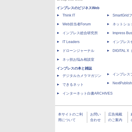
インプレスのビジネスWeb
Think IT
SmartGri
Web担当者Forum
ネットショ
インプレス総合研究所
Impress Bus
IT Leaders
インプレス
ドローンジャーナル
DIGITAL
ネッ担お悩み相談室
インプレスの本と雑誌
インプレス
デジタルカメラマガジン
NextPublish
できるネット
インターネット白書ARCHIVES
本サイトのご利
お問い
広告掲載
用について
合わせ
のご案内