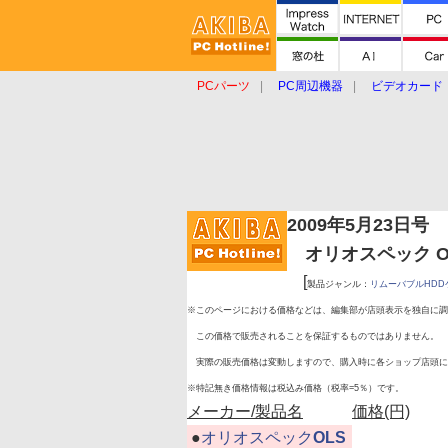
PCパーツ
PC周辺機器
ビデオカード
タブレット
おもしろグッズ
ショップ
2009年5月23日号
オリオスペック OLS
[
製品ジャンル：
リムーバブルHDD
※このページにおける価格などは、編集部が店頭表示を独自に調
この価格で販売されることを保証するものではありません。
実際の販売価格は変動しますので、購入時に各ショップ店頭に
※特記無き価格情報は税込み価格（税率=5％）です。
メーカー/製品名
価格(円)
|
●
オリオスペック
OLS