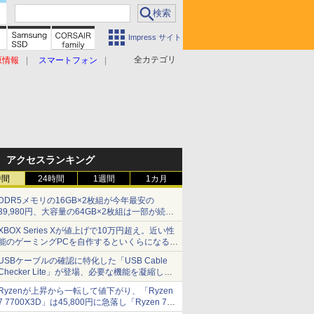
Impress サイト
全カテゴリ
原情報
スマートフォン
アクセスランキング
時間
24時間
1週間
1カ月
DDR5メモリの16GB×2枚組が今年最安の
39,980円、大容量の64GB×2枚組は一部が続騰
[8月前半のメモリ価格]
XBOX Series Xが値上げで10万円超え。近い性
能のゲーミングPCを自作するといくらになる？
【石田賀津男の『酒の肴にPCゲーム』】
USBケーブルの確認に特化した「USB Cable
Checker Lite」が登場、必要な機能を凝縮しコ
ンパクトに 7日発売
Ryzenが上昇から一転して値下がり、「Ryzen
7 7700X3D」は45,800円に急落し「Ryzen 7
7800X3D」との価格逆転解消 [8月前半のCPU