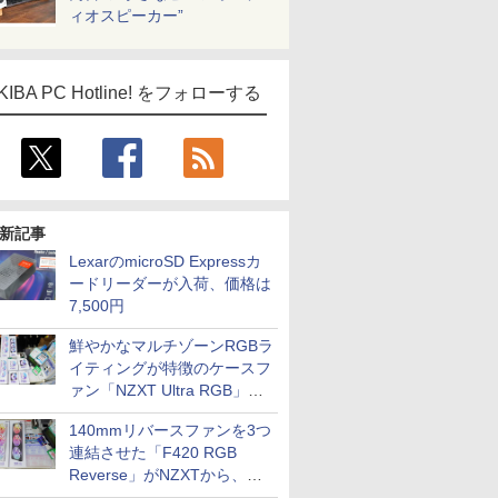
ィオスピーカー”
KIBA PC Hotline! をフォローする
ICE
天海社
ス
Comic curea
impress QuickBooks
新記事
PUBFUN
LexarのmicroSD Expressカ
パブファンセルフ
ードリーダーが入荷、価格は
IPGネットワーク
7,500円
TシャツPOD pTa.shop
鮮やかなマルチゾーンRGBラ
カスタム写真集POD fabli
ve
イティングが特徴のケースフ
Impress Group Publication Informa
ァン「NZXT Ultra RGB」が
tion
発売、計8製品
140mmリバースファンを3つ
連結させた「F420 RGB
Reverse」がNZXTから、単
一フレーム採用