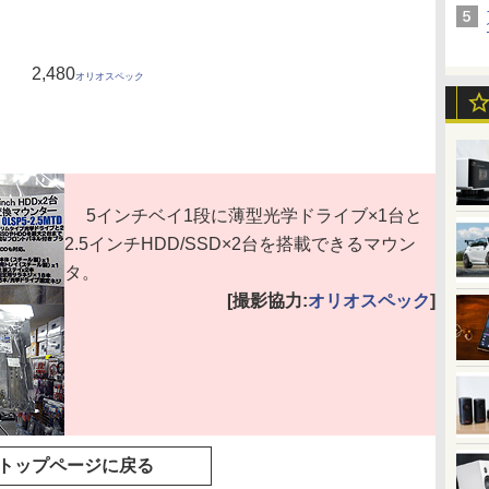
2,480
オリオスペック
5インチベイ1段に薄型光学ドライブ×1台と
2.5インチHDD/SSD×2台を搭載できるマウン
タ。
[撮影協力:
オリオスペック
]
トップページに戻る