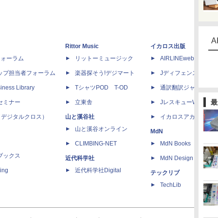
A
Rittor Music
イカロス出版
dフォーラム
リットーミュージック
AIRLINEweb
ップ担当者フォーラム
楽器探そう!デジマート
Jディフェンスニュー
iness Library
TシャツPOD T-OD
通訳翻訳ジャーナル
最
セミナー
立東舎
JレスキューWeb
 X（デジタルクロス）
山と溪谷社
イカロスアカデミー
山と溪谷オンライン
MdN
CLIMBING-NET
MdN Books
ブックス
近代科学社
MdN Design Interacti
ing
近代科学社Digital
テックリブ
TechLib