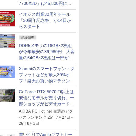
7700X3D」は45,800円に急
落し「Ryzen 7 7800X3D」
イオシス創業30周年セール
との価格逆転解消 [8月前半の
「30周年記念祭」が14日か
CPU価格]
らスタート
相場調査
DDR5メモリの16GB×2枚組
が今年最安の39,980円、大容
量の64GB×2枚組は一部が続
騰 [8月前半のメモリ価格]
Xiaomiのスマートフォン・タ
ブレットなどが最大30%オ
フ！楽天お買い物マラソン
GeForce RTX 5070 Ti以上は
安価なモデルが売り切れ。一
部ショップがビデオカードの
購入制限を実施したニュース
AKIBA PC Hotline! 先週のアク
が注目を集める
セスランキング 26年7月27日～
26年8月3日
買い回りでAppleギフトカー