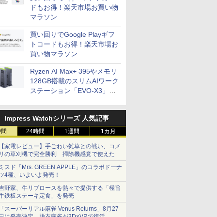
ドもお得！楽天市場お買い物
マラソン
買い回りでGoogle Playギフ
トコードもお得！楽天市場お
買い物マラソン
Ryzen AI Max+ 395やメモリ
128GB搭載のスリムAIワーク
ステーション「EVO-X3」が
GMKtecから
Impress Watchシリーズ 人気記事
時間
24時間
1週間
1カ月
【家電レビュー】手ごわい雑草との戦い、コメ
リの草刈機で完全勝利 掃除機感覚で使えた
ミスド「Mrs. GREEN APPLE」のコラボドーナ
ツ4種、いよいよ発売！
吉野家、牛リブロースを熱々で提供する「極旨
牛鉄板ステーキ定食」を発売
「スーパーリアル麻雀 Venus Returns」8月27
日に発売決定。脱衣麻雀が3D×VRで復活