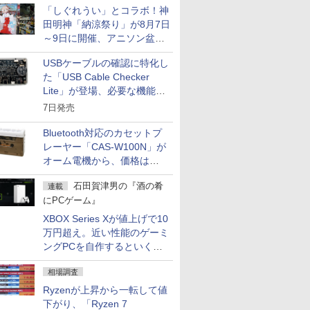
「しぐれうい」とコラボ！神
田明神「納涼祭り」が8月7日
～9日に開催、アニソン盆踊
りや屋台グルメなどもあり
USBケーブルの確認に特化し
た「USB Cable Checker
Lite」が登場、必要な機能を
凝縮しコンパクトに
7日発売
Bluetooth対応のカセットプ
レーヤー「CAS-W100N」が
オーム電機から、価格は
5,940円
石田賀津男の『酒の肴
連載
にPCゲーム』
XBOX Series Xが値上げで10
万円超え。近い性能のゲーミ
ングPCを自作するといくら
になる？
相場調査
Ryzenが上昇から一転して値
下がり、「Ryzen 7