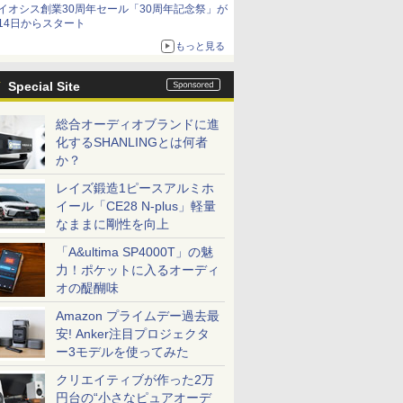
イオシス創業30周年セール「30周年記念祭」が
価格]
14日からスタート
もっと見る
Special Site
総合オーディオブランドに進
化するSHANLINGとは何者
か？
レイズ鍛造1ピースアルミホ
イール「CE28 N-plus」軽量
なままに剛性を向上
「A&ultima SP4000T」の魅
力！ポケットに入るオーディ
オの醍醐味
Amazon プライムデー過去最
安! Anker注目プロジェクタ
ー3モデルを使ってみた
クリエイティブが作った2万
円台の“小さなピュアオーデ