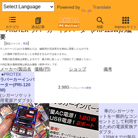
Powered by
Translate
2009年5月23日号
カテゴリ
過去記事
検索
Impressサイト
PROTEK ラバーカーインバーター(PRI-120W)の概
要
[
]
製品ジャンル：
電源
※このページにおける価格などは、編集部が店頭表示を独自に調査したものです。
この価格で販売されることを保証するものではありません。
実際の販売価格は変動しますので、購入時に各ショップ店頭にてご確認ください。
※特記無き価格情報は税込み価格（税率=5％）です。
メーカー/製品名
価格(円)
ショップ
備考
|
●
PROTEK
ラバーカーインバ
ーター(PRI-120
3,980
パソコンハウス東映
W)
(シガーソケット
用電源アダプタ)
車のシガーソケ
ットを一般的なコン
セントとして利用す
るための電源変換ア
ダプタ。
120Wまでの製品