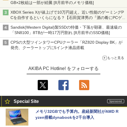
GB×2枚組は一部が続騰 [8月前半のメモリ価格]
XBOX Series Xが値上げで10万円超え。近い性能のゲーミングP
Cを自作するといくらになる？【石田賀津男の『酒の肴にPCゲ
ーム』】
Sandisk(Western Digital)製SSDの特価・下落が顕著、最速級の
「SN8100」8TBが一時17万円割れ [8月前半のSSD価格]
CPSの大型ツインタワーCPUクーラー「RZ820 Display BK」が
発売、クーラートップに5インチ液晶搭載
もっと見る
AKIBA PC Hotline! をフォローする
Special Site
メモリ32GBでも予算内。産経新聞社がAMD R
yzen搭載dynabookを2千台導入