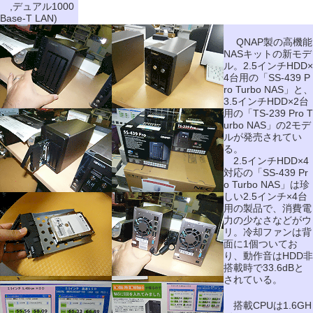
,デュアル1000
Base-T LAN)
QNAP製の高機能
NASキットの新モデ
ル。2.5インチHDD×
4台用の「SS-439 P
ro Turbo NAS」と、
3.5インチHDD×2台
用の「TS-239 Pro T
urbo NAS」の2モデ
ルが発売されてい
る。
2.5インチHDD×4
対応の「SS-439 Pr
o Turbo NAS」は珍
しい2.5インチ×4台
用の製品で、消費電
力の少なさなどがウ
リ。冷却ファンは背
面に1個ついてお
り、動作音はHDD非
搭載時で33.6dBと
されている。
搭載CPUは1.6GH