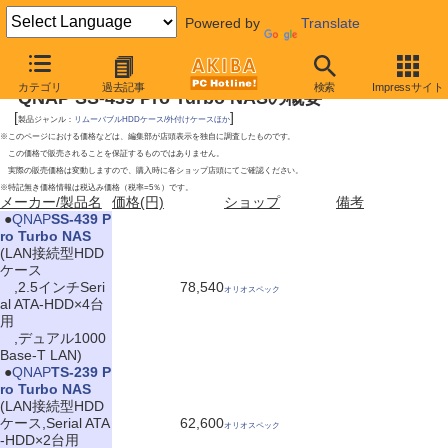
Powered by
Translate
2009年5月23日号
カテゴリ
過去記事
検索
Impressサイト
QNAP SS-439 Pro Turbo NASの概要
[
]
製品ジャンル：
リムーバブルHDDケース/外付けケースほか
※このページにおける価格などは、編集部が店頭表示を独自に調査したものです。
この価格で販売されることを保証するものではありません。
実際の販売価格は変動しますので、購入時に各ショップ店頭にてご確認ください。
※特記無き価格情報は税込み価格（税率=5％）です。
メーカー/製品名
価格(円)
ショップ
備考
|
●
QNAP
SS-439 P
ro Turbo NAS
(LAN接続型HDD
ケース
,2.5インチSeri
78,540
オリオスペック
al ATA-HDD×4台
用
,デュアル1000
Base-T LAN)
|
●
QNAP
TS-239 P
ro Turbo NAS
(LAN接続型HDD
ケース,Serial ATA
62,600
オリオスペック
-HDD×2台用