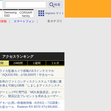
Impress サイト
全カテゴリ
原情報
スマートフォン
アクセスランキング
時間
24時間
1週間
1カ月
ライカ監修カメラ搭載の6.5インチスマホ
「AQUOS R9」が39,000円！中古セール
令和のファミコンディスクシステム？安価に書
き換え可能なGB用「しましまディスクシステ
ム」
ゲーミングPC専門店「MDL秋葉原店」がオー
プン、開店記念プレゼントを求めるユーザーが
押し寄せ長蛇の列に
アキバお買い得価格情報（8月6日～7日調査）
お盆セール、Radeon RX 9070 XTが89,800
円、水平周波数24.8kHz対応の17型モニターが