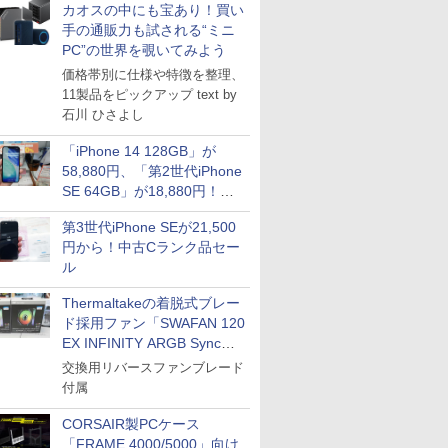
カオスの中にも宝あり！買い
手の通販力も試される“ミニ
PC”の世界を覗いてみよう
価格帯別に仕様や特徴を整理、
11製品をピックアップ text by
石川 ひさよし
「iPhone 14 128GB」が
58,880円、「第2世代iPhone
SE 64GB」が18,880円！中
古Bランク品セール
第3世代iPhone SEが21,500
円から！中古Cランク品セー
ル
Thermaltakeの着脱式ブレー
ド採用ファン「SWAFAN 120
ICE
EX INFINITY ARGB Sync」
天海社
に単品パッケージ
交換用リバースファンブレード
ス
Comic curea
付属
impress QuickBooks
CORSAIR製PCケース
PUBFUN
「FRAME 4000/5000」向け