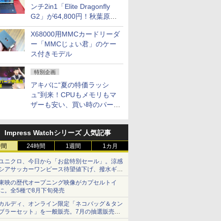
ンチ2in1「Elite Dragonfly
G2」が64,800円！秋葉原で
中古PCセール
X68000用MMCカードリーダ
ー「MMCじょい君」のケー
ス付きモデル
特別企画
アキバに“夏の特価ラッシ
ュ”到来！CPUもメモリもマ
ザーも安い、買い時のパーツ
は？【8月7日(金)22時配信】
Impress Watchシリーズ 人気記事
時間
24時間
1週間
1カ月
ユニクロ、今日から「お盆特別セール」。涼感
シアサッカーワンピース待望値下げ、撥水ギア
ショーツは1990円に
東映の歴代オープニング映像がカプセルトイ
に。全5種で8月下旬発売
カルディ、オンライン限定「ネコバッグ＆タン
ブラーセット」を一般販売。7月の抽選販売の
当選無効分