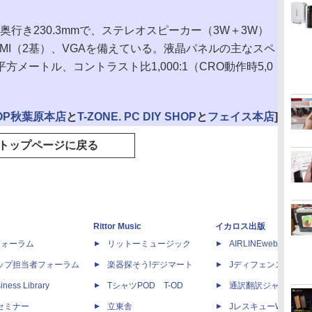
×奥行き230.3mmで、ステレオスピーカー（3W＋3W）
DMI（2基）、VGAを備えている。液晶パネルの主なスペ
平方メートル、コントラスト比1,000:1（CRO動作時5,0
OP秋葉原本店
と
T-ZONE. PC DIY SHOP
と
フェイス本店
]
トップページに戻る
Rittor Music
イカロス出版
dフォーラム
リットーミュージック
AIRLINEweb
ップ担当者フォーラム
楽器探そう!デジマート
Jディフェンスニュー
iness Library
TシャツPOD T-OD
通訳翻訳ジャーナル
セミナー
立東舎
JレスキューWeb