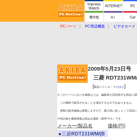
PCパーツ
PC周辺機器
ビデオカード
タブレット
おもしろグッズ
ショップ
2009年5月23日号
三菱 RDT231WM
[
]
製品ジャンル：
そのほか
※このページにおける価格などは、編集部が店頭表示を独自に調
この価格で販売されることを保証するものではありません。
実際の販売価格は変動しますので、購入時に各ショップ店頭に
※特記無き価格情報は税込み価格（税率=5％）です。
メーカー/製品名
価格(円)
|
●
三菱
RDT231WM/(B