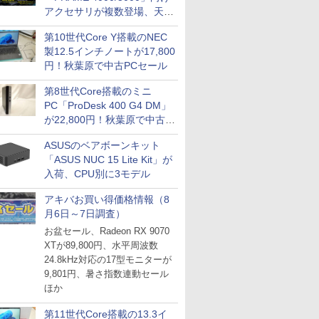
アクセサリが複数登場、天然
パブファンセルフ
木製パネルや背面コネクタ対
IPGネットワーク
第10世代Core Y搭載のNEC
応トレイなど
製12.5インチノートが17,800
TシャツPOD pTa.shop
円！秋葉原で中古PCセール
カスタム写真集POD fabli
ve
第8世代Core搭載のミニ
Impress Group Publication Informa
PC「ProDesk 400 G4 DM」
tion
が22,800円！秋葉原で中古
PCセール
ASUSのベアボーンキット
「ASUS NUC 15 Lite Kit」が
入荷、CPU別に3モデル
アキバお買い得価格情報（8
月6日～7日調査）
お盆セール、Radeon RX 9070
XTが89,800円、水平周波数
24.8kHz対応の17型モニターが
9,801円、暑さ指数連動セール
ほか
第11世代Core搭載の13.3イ