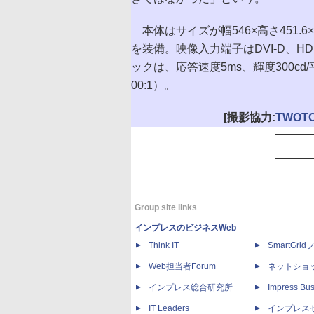
本体はサイズが幅546×高さ451.6
を装備。映像入力端子はDVI-D、H
ックは、応答速度5ms、輝度300cd/
00:1）。
[撮影協力:
TWOT
Group site links
インプレスのビジネスWeb
Think IT
SmartGri
Web担当者Forum
ネットショ
インプレス総合研究所
Impress Bus
IT Leaders
インプレス