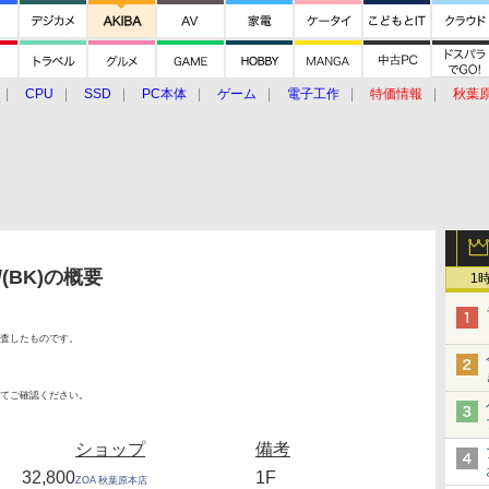
CPU
SSD
PC本体
ゲーム
電子工作
特価情報
秋葉
グルメ
イベント
価格動向
/(BK)の概要
1
査したものです。
てご確認ください。
ショップ
備考
32,800
1F
ZOA 秋葉原本店