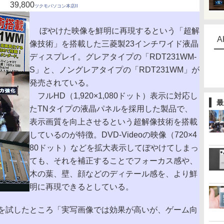
39,800
ツクモパソコン本店II
ぼやけた映像を鮮明に再現するという「超解
A
像技術」を搭載した三菱製23インチワイド液晶
ディスプレイ。グレアタイプの「RDT231WM-
S」と、ノングレアタイプの「RDT231WM」が
発売されている。
フルHD（1,920×1,080ドット）表示に対応し
最
たTNタイプの液晶パネルを採用した製品で、
表示画質を向上させるという超解像技術を搭載
しているのが特徴。DVD-Videoの映像（720×4
80ドット）などを拡大表示してぼやけてしまっ
ても、それを補正することでフォーカス感や、
木の葉、壁、顔などのディテール感を、より鮮
明に再現できるとしている。
を試したところ「実写画像では効果が高いが、ゲーム向