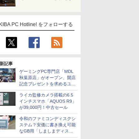
KIBA PC Hotline! をフォローする
新記事
ゲーミングPC専門店「MDL
秋葉原店」がオープン、開店
記念プレゼントを求めるユー
ザーが押し寄せ長蛇の列に
ライカ監修カメラ搭載の6.5
インチスマホ「AQUOS R9」
が39,000円！中古セール
令和のファミコンディスクシ
ステム？安価に書き換え可能
なGB用「しましまディスク
システム」