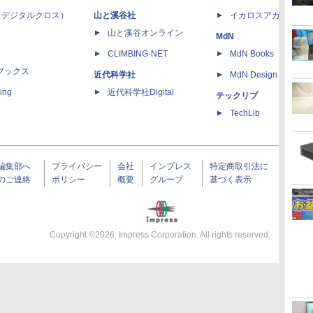
 X（デジタルクロス）
山と溪谷社
イカロスアカデミー
山と溪谷オンライン
MdN
CLIMBING-NET
MdN Books
ブックス
近代科学社
MdN Design Interacti
ing
近代科学社Digital
テックリブ
TechLib
編集部へ
プライバシー
会社
インプレス
特定商取引法に
のご連絡
ポリシー
概要
グループ
基づく表示
Copyright ©
2026
Impress Corporation. All rights reserved.