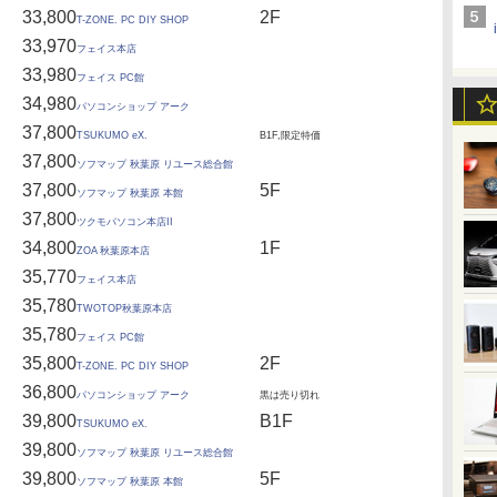
33,800
2F
T-ZONE. PC DIY SHOP
33,970
フェイス本店
33,980
フェイス PC館
34,980
パソコンショップ アーク
37,800
TSUKUMO eX.
B1F,限定特価
37,800
ソフマップ 秋葉原 リユース総合館
37,800
5F
ソフマップ 秋葉原 本館
37,800
ツクモパソコン本店II
34,800
1F
ZOA 秋葉原本店
35,770
フェイス本店
35,780
TWOTOP秋葉原本店
35,780
フェイス PC館
35,800
2F
T-ZONE. PC DIY SHOP
36,800
パソコンショップ アーク
黒は売り切れ
39,800
B1F
TSUKUMO eX.
39,800
ソフマップ 秋葉原 リユース総合館
39,800
5F
ソフマップ 秋葉原 本館