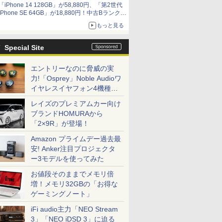
「iPhone 14 128GB」が58,880円、「第2世代
9,801円、暑さ指数連動セール ほか
iPhone SE 64GB」が18,880円！中古Bランク品
セール
もっと見る
Special Site
エントリーなのに脅威の実
力!「Osprey」Noble Audioワ
イヤレスイヤフォン4機種を
一気に聴く
レイズのプレミアムカー向け
ブランドHOMURAから
「2×9R」が登場！
Amazon プライムデー過去最
安! Anker注目プロジェクタ
ー3モデルを使ってみた
お値段そのままでメモリ倍
増！メモリ32GBの「お得な
ゲーミングノート」
iFi audio主力「NEO Stream
3」「NEO iDSD 3」に迫る