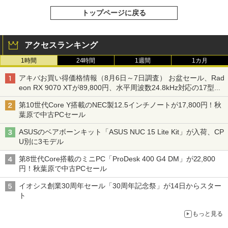
トップページに戻る
アクセスランキング
1時間
24時間
1週間
1カ月
アキバお買い得価格情報（8月6日～7日調査） お盆セール、Rad
eon RX 9070 XTが89,800円、水平周波数24.8kHz対応の17型モ
ニターが9,801円、暑さ指数連動セール ほか
第10世代Core Y搭載のNEC製12.5インチノートが17,800円！秋
葉原で中古PCセール
ASUSのベアボーンキット「ASUS NUC 15 Lite Kit」が入荷、CP
U別に3モデル
第8世代Core搭載のミニPC「ProDesk 400 G4 DM」が22,800
円！秋葉原で中古PCセール
イオシス創業30周年セール「30周年記念祭」が14日からスター
ト
もっと見る