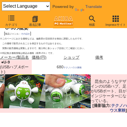
Powered by
Translate
2009年5月23日号
カテゴリ
過去記事
検索
Impressサイト
U-9の概要
[
]
製品ジャンル：
そのほか
※このページにおける価格などは、編集部が店頭表示を独自に調査したものです。
この価格で販売されることを保証するものではありません。
実際の販売価格は変動しますので、購入時に各ショップ店頭にてご確認ください。
※特記無き価格情報は税込み価格（税率=5％）です。
メーカー/製品名
価格(円)
ショップ
備考
|
●
U-9
(USBハブ,4ポー
680
テクノハウス東映
ト)
昆虫のようなデザ
インのUSBハブ。足
がUSBポート、目が
インジケーターにな
っている。
[撮影協力:
テクノハ
ウス東映
]