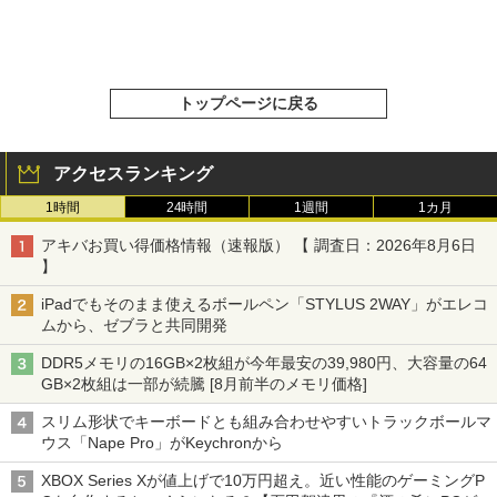
トップページに戻る
アクセスランキング
1時間
24時間
1週間
1カ月
アキバお買い得価格情報（速報版） 【 調査日：2026年8月6日
】
iPadでもそのまま使えるボールペン「STYLUS 2WAY」がエレコ
ムから、ゼブラと共同開発
DDR5メモリの16GB×2枚組が今年最安の39,980円、大容量の64
GB×2枚組は一部が続騰 [8月前半のメモリ価格]
スリム形状でキーボードとも組み合わせやすいトラックボールマ
ウス「Nape Pro」がKeychronから
XBOX Series Xが値上げで10万円超え。近い性能のゲーミングP