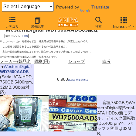
Powered by
Translate
2009年5月23日号
カテゴリ
過去記事
検索
Impressサイト
WesternDigital WD7500AADSの概要
[
]
製品ジャンル：
HDD
※このページにおける価格などは、編集部が店頭表示を独自に調査したものです。
この価格で販売されることを保証するものではありません。
実際の販売価格は変動しますので、購入時に各ショップ店頭にてご確認ください。
※特記無き価格情報は税込み価格（税率=5％）です。
メーカー/製品名
価格(円)
ショップ
備考
|
●
WesternDigital
WD7500AADS
(Serial ATA-HDD,
6,980
BLESS 秋葉原本店
750GB,5400rpm,
32MB,3Gbps対
応)
容量750GBのWe
sternDigital製Serial-
ATA HDDの新モデ
ル。ディスク回転数
は5,400rpmで、バ
ッファ容量は32M
B。