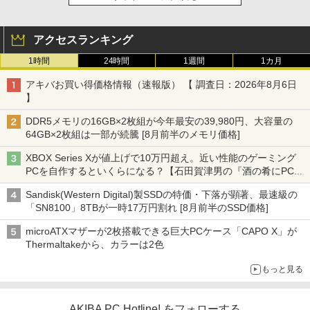
アクセスランキング
1時間
24時間
1週間
1カ月
アキバお買い得価格情報（速報版） 【 調査日：2026年8月6日
】
DDR5メモリの16GB×2枚組が今年最安の39,980円、大容量の
64GB×2枚組は一部が続騰 [8月前半のメモリ価格]
XBOX Series Xが値上げで10万円超え。近い性能のゲーミング
PCを自作するといくらになる？【石田賀津男の『酒の肴にPCゲ
ーム』】
Sandisk(Western Digital)製SSDの特価・下落が顕著、最速級の
「SN8100」8TBが一時17万円割れ [8月前半のSSD価格]
microATXマザーが2枚搭載できる巨大PCケース「CAPO X」が
Thermaltakeから、カラーは2色
もっと見る
AKIBA PC Hotline! をフォローする