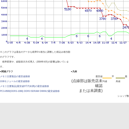
※このグラフは過去のデータも税率5％相当に調整した税込み相当額
のグラフです。
税率変更や、総額表示方式導入（2004年4月)の影響は除いていま
す。
●関連グラフ
●凡例
メモリ主要製品の最安値推移
最安値
平
最
(点線部は販売店未
1GBモジュールの最安値推移
均値
高値
確認
メモリ主要製品(最安値5千円未満)の最安値推移
または未調査)
PC3-8500(DDR3-1066) DDR3 SDRAM DIMMの最安値推移
ショップ数