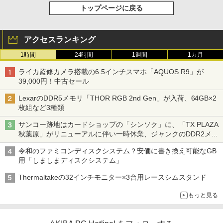
トップページに戻る
アクセスランキング
1時間
24時間
1週間
1カ月
ライカ監修カメラ搭載の6.5インチスマホ「AQUOS R9」が
39,000円！中古セール
LexarのDDR5メモリ「THOR RGB 2nd Gen」が入荷、64GB×2
枚組など3種類
サンコー跡地はカードショップの「シンソク」に、「TX PLAZA
秋葉原」がリニューアルに伴い一時休業、ジャンクのDDR2メモ
リが100円で販売など～ 最近の秋葉原 ～
令和のファミコンディスクシステム？安価に書き換え可能なGB
用「しましまディスクシステム」
Thermaltakeの32インチモニター×3台用レースシムスタンド
もっと見る