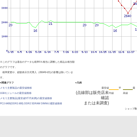
※このグラフは過去のデータも税率5％相当に調整した税込み相当額
のグラフです。
税率変更や、総額表示方式導入（2004年4月)の影響は除いていま
す。
●関連グラフ
●凡例
メモリ主要製品の最安値推移
最安値
平
最
(点線部は販売店未
1GBモジュールの最安値推移
均値
高値
確認
メモリ主要製品(最安値5千円未満)の最安値推移
または未調査)
PC2-6400(DDR2-800) DDR2 SDRAM DIMMの最安値推移
ショップ数