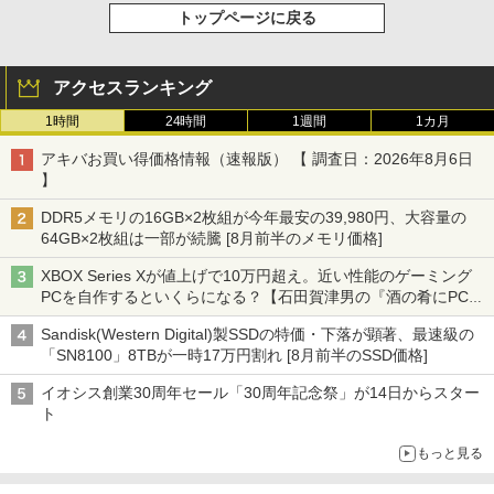
トップページに戻る
アクセスランキング
1時間
24時間
1週間
1カ月
アキバお買い得価格情報（速報版） 【 調査日：2026年8月6日
】
DDR5メモリの16GB×2枚組が今年最安の39,980円、大容量の
64GB×2枚組は一部が続騰 [8月前半のメモリ価格]
XBOX Series Xが値上げで10万円超え。近い性能のゲーミング
PCを自作するといくらになる？【石田賀津男の『酒の肴にPCゲ
ーム』】
Sandisk(Western Digital)製SSDの特価・下落が顕著、最速級の
「SN8100」8TBが一時17万円割れ [8月前半のSSD価格]
イオシス創業30周年セール「30周年記念祭」が14日からスター
ト
もっと見る