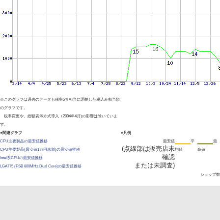
※このグラフは過去のデータも税率5％相当に調整した税込み相当額
のグラフです。
税率変更や、総額表示方式導入（2004年4月)の影響は除いていま
す。
●関連グラフ
●凡例
CPU主要製品の最安値推移
最安値
平
最
(点線部は販売店未
CPU主要製品(最安値1万円未満)の最安値推移
均値
高値
確認
Intel系CPUの最安値推移
または未調査)
LGA775 (FSB 800MHz,Dual Core)の最安値推移
ショップ数