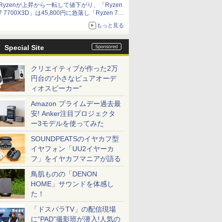
Ryzenが上昇から一転して値下がり、「Ryzen
7 7700X3D」は45,800円に急落し「Ryzen 7
7800X3D」との価格逆転解消 [8月前半のCPU
もっと見る
価格]
Special Site
クリエイティブが作った2万
円台の“小さなピュアオーデ
ィオスピーカー”
Amazon プライムデー過去最
安! Anker注目プロジェクタ
ー3モデルを使ってみた
SOUNDPEATSのイヤカフ型
イヤフォン「UU2イヤーカ
フ」をイヤカフマニアが語る
鳥肌ものの「DENON
HOME」サウンドを体感し
た！
「ドスパラTV」の配信現場
に“PAD”撮影班が潜入!人気の