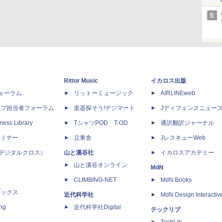
Rittor Music
イカロス出版
dフォーラム
リットーミュージック
AIRLINEweb
ップ担当者フォーラム
楽器探そう!デジマート
Jディフェンスニュー
ness Library
TシャツPOD T-OD
通訳翻訳ジャーナル
セミナー
立東舎
JレスキューWeb
 X（デジタルクロス）
山と溪谷社
イカロスアカデミー
山と溪谷オンライン
MdN
CLIMBING-NET
MdN Books
ブックス
近代科学社
MdN Design Interactiv
ing
近代科学社Digital
テックリブ