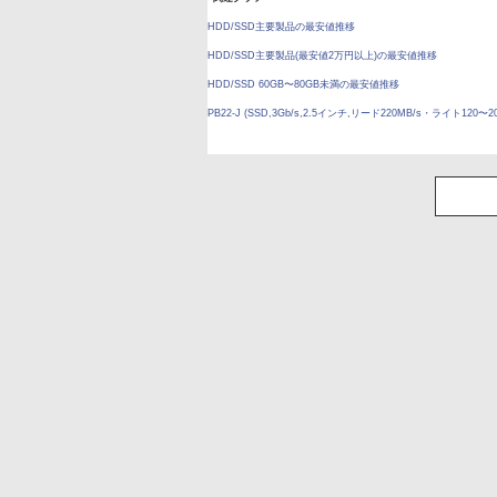
HDD/SSD主要製品の最安値推移
HDD/SSD主要製品(最安値2万円以上)の最安値推移
HDD/SSD 60GB〜80GB未満の最安値推移
PB22-J (SSD,3Gb/s,2.5インチ,リード220MB/s・ライト120