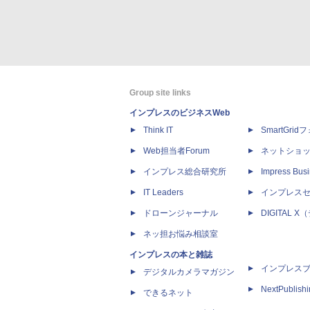
Group site links
インプレスのビジネスWeb
Think IT
SmartGri
Web担当者Forum
ネットショ
インプレス総合研究所
Impress Busi
IT Leaders
インプレス
ドローンジャーナル
DIGITAL
ネッ担お悩み相談室
インプレスの本と雑誌
インプレス
デジタルカメラマガジン
NextPublish
できるネット