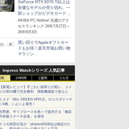
GeForce RTX 5070 Ti以上は
安価なモデルが売り切れ。一
部ショップがビデオカードの
購入制限を実施したニュース
AKIBA PC Hotline! 先週のアク
が注目を集める
セスランキング 26年7月27日～
26年8月3日
買い回りでAppleギフトカー
ドもお得！楽天市場お買い物
マラソン
Impress Watchシリーズ 人気記事
時間
24時間
1週間
1カ月
【家電レビュー】手ごわい雑草との戦い、コメ
リの草刈機で完全勝利 掃除機感覚で使えた
ミスド「Mrs. GREEN APPLE」のコラボドーナ
ツ4種、いよいよ発売！
吉野家、牛リブロースを熱々で提供する「極旨
牛鉄板ステーキ定食」を発売
ドコモ前田社長が「ahamo40GB化は検証のた
め」、料金値上げへの考え方にも言及