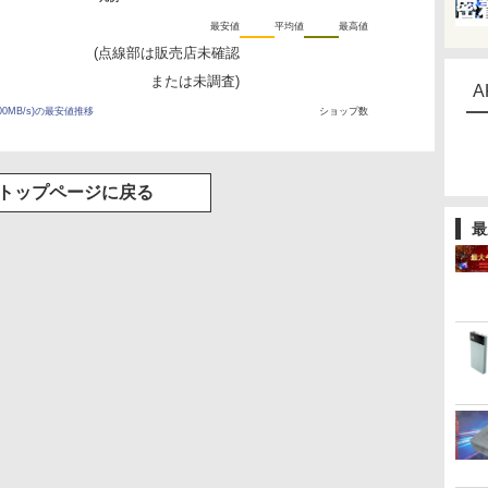
最安値
平均値
最高値
(点線部は販売店未確認
または未調査)
A
〜200MB/s)の最安値推移
ショップ数
トップページに戻る
最