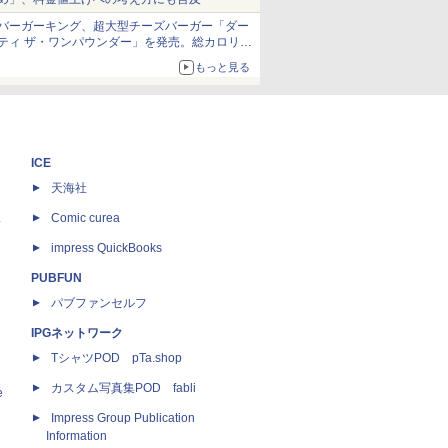
バーガーキング、超大型チーズバーガー「ダー
ティ ザ・ワンパウンダー」を発売。総カロリー
約1656kcal、総重量約527g！
もっと見る
ICE
天海社
ス
Comic curea
impress QuickBooks
PUBFUN
パブファンセルフ
IPGネットワーク
TシャツPOD pTa.shop
カスタム写真集POD fabli
e
Impress Group Publication
Information