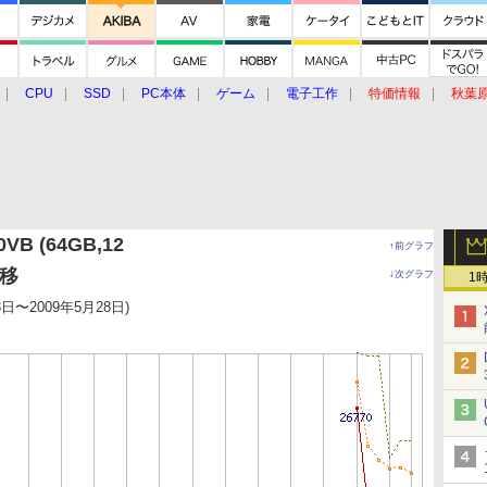
CPU
SSD
PC本体
ゲーム
電子工作
特価情報
秋葉
グルメ
イベント
価格動向
VB (64GB,12
↑前グラフ
推移
↓次グラフ
1
3日〜2009年5月28日)