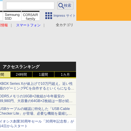
Impress サイト
全カテゴリ
原情報
スマートフォン
アクセスランキング
時間
24時間
1週間
1カ月
XBOX Series Xが値上げで10万円超え。近い性
能のゲーミングPCを自作するといくらになる？
【石田賀津男の『酒の肴にPCゲーム』】
DDR5メモリの16GB×2枚組が今年最安の
39,980円、大容量の64GB×2枚組は一部が続騰
[8月前半のメモリ価格]
USBケーブルの確認に特化した「USB Cable
Checker Lite」が登場、必要な機能を凝縮しコ
ンパクトに 7日発売
イオシス創業30周年セール「30周年記念祭」が
14日からスタート