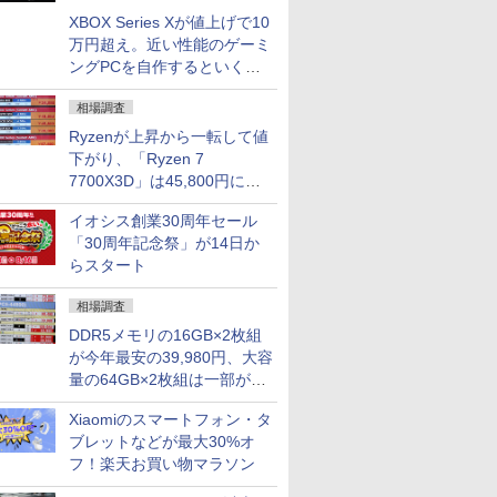
XBOX Series Xが値上げで10
万円超え。近い性能のゲーミ
ングPCを自作するといくら
になる？
相場調査
Ryzenが上昇から一転して値
下がり、「Ryzen 7
7700X3D」は45,800円に急
落し「Ryzen 7 7800X3D」
イオシス創業30周年セール
との価格逆転解消 [8月前半の
「30周年記念祭」が14日か
CPU価格]
らスタート
相場調査
DDR5メモリの16GB×2枚組
が今年最安の39,980円、大容
量の64GB×2枚組は一部が続
騰 [8月前半のメモリ価格]
Xiaomiのスマートフォン・タ
ブレットなどが最大30%オ
フ！楽天お買い物マラソン