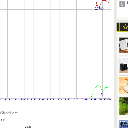
当額のグラフです。
います。
●凡例