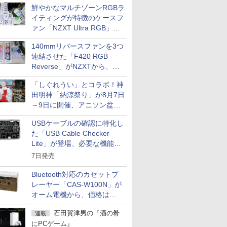
鮮やかなマルチゾーンRGBラ
イティングが特徴のケースフ
ァン「NZXT Ultra RGB」が
発売、計8製品
140mmリバースファンを3つ
連結させた「F420 RGB
Reverse」がNZXTから、単
一フレーム採用
「しぐれうい」とコラボ！神
田明神「納涼祭り」が8月7日
～9日に開催、アニソン盆踊
りや屋台グルメなどもあり
USBケーブルの確認に特化し
た「USB Cable Checker
Lite」が登場、必要な機能を
凝縮しコンパクトに
7日発売
Bluetooth対応のカセットプ
レーヤー「CAS-W100N」が
オーム電機から、価格は
5,940円
石田賀津男の『酒の肴
連載
にPCゲーム』