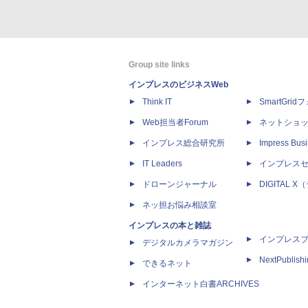
Group site links
インプレスのビジネスWeb
Think IT
SmartGri
Web担当者Forum
ネットショ
インプレス総合研究所
Impress Busi
IT Leaders
インプレス
ドローンジャーナル
DIGITAL
ネッ担お悩み相談室
インプレスの本と雑誌
インプレス
デジタルカメラマガジン
NextPublish
できるネット
インターネット白書ARCHIVES