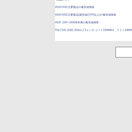
HDD/SSD主要製品の最安値推移
HDD/SSD主要製品(最安値2万円以上)の最安値推移
HDD 100〜160GB未満の最安値推移
FALCON (SSD,3Gb/s,2.5インチ,リード230MB/s・ライト19