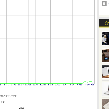
当額のグラフです。
います。
●凡例