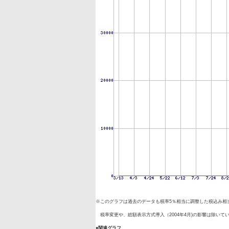
※このグラフは過去のデータも税率5％相当に調整した税込み相
税率変更や、総額表示方式導入（2004年4月)の影響は除いて
●関連グラフ