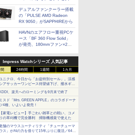
開発
デュアルファンクーラー搭載
の「PULSE AMD Radeon
RX 9050」がSAPPHIREから
HAVNのエアフロー重視PCケ
ース「BF 360 Flow Solid」
が発売、180mmファン×2搭
載
Impress Watchシリーズ 人気記事
時間
24時間
1週間
1カ月
ユニクロ、今日から「お盆特別セール」。涼感
シアサッカーワンピース待望値下げ、撥水ギア
ショーツは1990円に
KDDI、楽天へのローミングを9月末で終了
ミスド「Mrs. GREEN APPLE」のコラボドーナ
ツ4種、いよいよ発売！
【家電レビュー】手ごわい雑草との戦い、コメ
リの草刈機で完全勝利 掃除機感覚で使えた
老舗のマウスユーティリティ「チューチューマ
ウス」がAIの力を借りて15年ぶりに復活／64bit