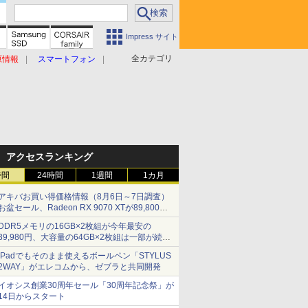
Impress サイト
全カテゴリ
原情報
スマートフォン
アクセスランキング
時間
24時間
1週間
1カ月
アキバお買い得価格情報（8月6日～7日調査）
お盆セール、Radeon RX 9070 XTが89,800
円、水平周波数24.8kHz対応の17型モニターが
DDR5メモリの16GB×2枚組が今年最安の
9,801円、暑さ指数連動セール ほか
39,980円、大容量の64GB×2枚組は一部が続騰
[8月前半のメモリ価格]
iPadでもそのまま使えるボールペン「STYLUS
2WAY」がエレコムから、ゼブラと共同開発
イオシス創業30周年セール「30周年記念祭」が
14日からスタート