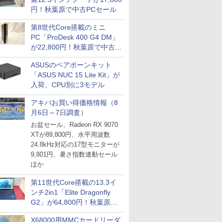
円！秋葉原で中古PCセール
第8世代Core搭載のミニ
PC「ProDesk 400 G4 DM」
が22,800円！秋葉原で中古
PCセール
ASUSのベアボーンキット
「ASUS NUC 15 Lite Kit」が
入荷、CPU別に3モデル
アキバお買い得価格情報（8
月6日～7日調査）
お盆セール、Radeon RX 9070
XTが89,800円、水平周波数
24.8kHz対応の17型モニターが
9,801円、暑さ指数連動セール
ほか
第11世代Core搭載の13.3イ
ンチ2in1「Elite Dragonfly
G2」が64,800円！秋葉原で
中古PCセール
X68000用MMCカードリーダ