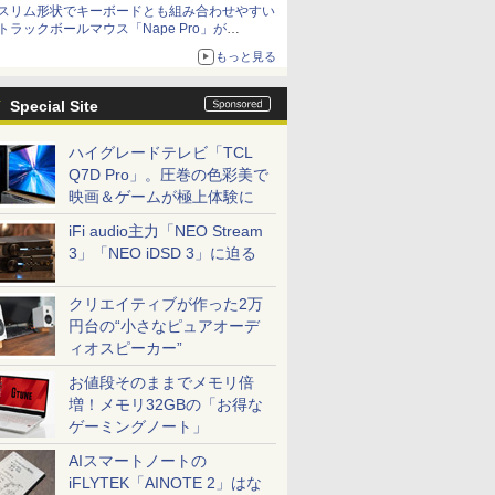
スリム形状でキーボードとも組み合わせやすい
トラックボールマウス「Nape Pro」が
Keychronから
もっと見る
Special Site
ハイグレードテレビ「TCL
Q7D Pro」。圧巻の色彩美で
映画＆ゲームが極上体験に
iFi audio主力「NEO Stream
3」「NEO iDSD 3」に迫る
クリエイティブが作った2万
円台の“小さなピュアオーデ
ィオスピーカー”
お値段そのままでメモリ倍
増！メモリ32GBの「お得な
ゲーミングノート」
AIスマートノートの
iFLYTEK「AINOTE 2」はな