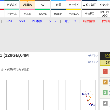
CPU
SSD
PC本体
ゲーム
電子工作
特価情報
秋葉
グルメ
イベント
価格動向
1 (128GB,64M
↑前グラフ
↓次グラフ
1
3日〜2009年5月28日)