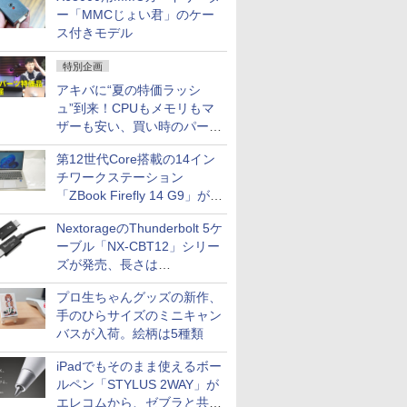
ー「MMCじょい君」のケー
ス付きモデル
特別企画
アキバに“夏の特価ラッシ
ュ”到来！CPUもメモリもマ
ザーも安い、買い時のパーツ
は？【8月7日(金)22時配信】
第12世代Core搭載の14イン
チワークステーション
「ZBook Firefly 14 G9」が
79,800円！秋葉原で中古PC
NextorageのThunderbolt 5ケ
セール
ーブル「NX-CBT12」シリー
ズが発売、長さは
30cm/50cm/1mの3種類
プロ生ちゃんグッズの新作、
手のひらサイズのミニキャン
バスが入荷。絵柄は5種類
iPadでもそのまま使えるボー
ルペン「STYLUS 2WAY」が
エレコムから、ゼブラと共同