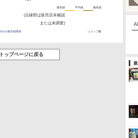
最安値
平均値
最高値
(点線部は販売店未確認
または未調査)
A
0MB/s)の最安値推移
ショップ数
トップページに戻る
最