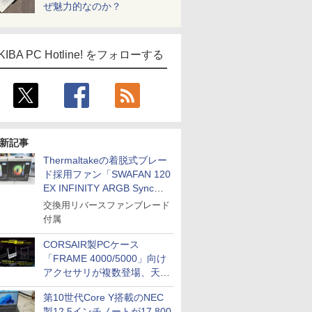
ぜ魅力的なのか？
KIBA PC Hotline! をフォローする
新記事
Thermaltakeの着脱式ブレー
ド採用ファン「SWAFAN 120
EX INFINITY ARGB Sync」
に単品パッケージ
交換用リバースファンブレード
付属
CORSAIR製PCケース
「FRAME 4000/5000」向け
アクセサリが複数登場、天然
木製パネルや背面コネクタ対
第10世代Core Y搭載のNEC
応トレイなど
製12.5インチノートが17,800