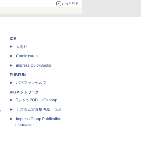
化、Windows 10/11、「Chrome」も走り回
もっと見る
る。復活記念で2026年末まで500円
ICE
天海社
ス
Comic curea
impress QuickBooks
PUBFUN
パブファンセルフ
IPGネットワーク
TシャツPOD pTa.shop
カスタム写真集POD fabli
e
Impress Group Publication
Information