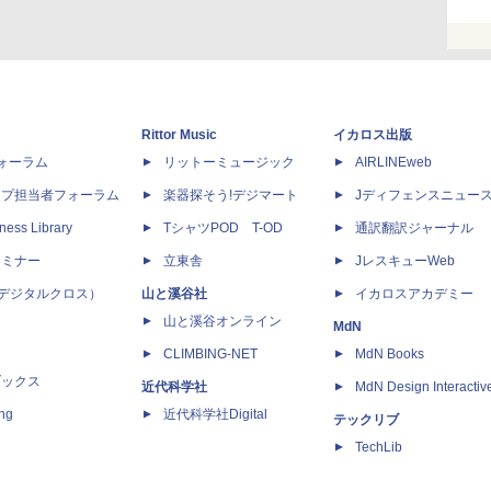
Rittor Music
イカロス出版
dフォーラム
リットーミュージック
AIRLINEweb
ップ担当者フォーラム
楽器探そう!デジマート
Jディフェンスニュー
ness Library
TシャツPOD T-OD
通訳翻訳ジャーナル
セミナー
立東舎
JレスキューWeb
 X（デジタルクロス）
山と溪谷社
イカロスアカデミー
山と溪谷オンライン
MdN
CLIMBING-NET
MdN Books
ブックス
近代科学社
MdN Design Interactiv
ing
近代科学社Digital
テックリブ
TechLib