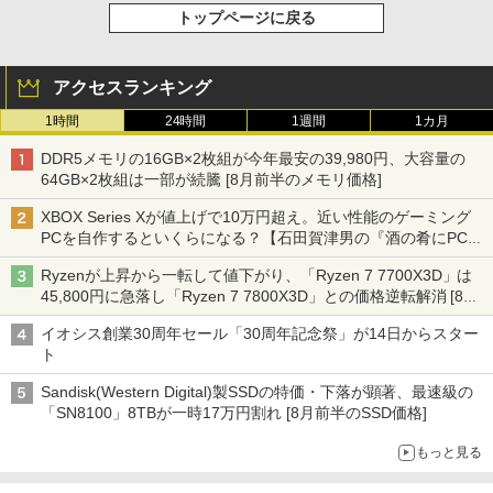
トップページに戻る
アクセスランキング
1時間
24時間
1週間
1カ月
DDR5メモリの16GB×2枚組が今年最安の39,980円、大容量の
64GB×2枚組は一部が続騰 [8月前半のメモリ価格]
XBOX Series Xが値上げで10万円超え。近い性能のゲーミング
PCを自作するといくらになる？【石田賀津男の『酒の肴にPCゲ
ーム』】
Ryzenが上昇から一転して値下がり、「Ryzen 7 7700X3D」は
45,800円に急落し「Ryzen 7 7800X3D」との価格逆転解消 [8月
前半のCPU価格]
イオシス創業30周年セール「30周年記念祭」が14日からスター
ト
Sandisk(Western Digital)製SSDの特価・下落が顕著、最速級の
「SN8100」8TBが一時17万円割れ [8月前半のSSD価格]
もっと見る