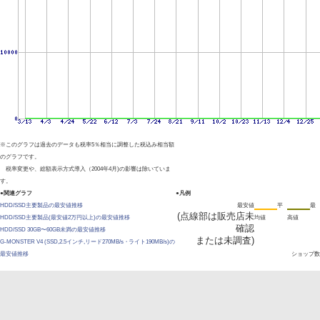
※このグラフは過去のデータも税率5％相当に調整した税込み相当額
のグラフです。
税率変更や、総額表示方式導入（2004年4月)の影響は除いていま
す。
●関連グラフ
●凡例
HDD/SSD主要製品の最安値推移
最安値
平
最
(点線部は販売店未
HDD/SSD主要製品(最安値2万円以上)の最安値推移
均値
高値
確認
HDD/SSD 30GB〜60GB未満の最安値推移
または未調査)
G-MONSTER V4 (SSD,2.5インチ,リード270MB/s・ライト190MB/s)の
最安値推移
ショップ数