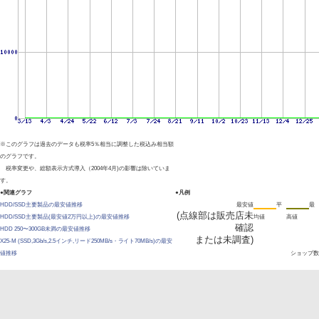
※このグラフは過去のデータも税率5％相当に調整した税込み相当額
のグラフです。
税率変更や、総額表示方式導入（2004年4月)の影響は除いていま
す。
●関連グラフ
●凡例
HDD/SSD主要製品の最安値推移
最安値
平
最
(点線部は販売店未
HDD/SSD主要製品(最安値2万円以上)の最安値推移
均値
高値
確認
HDD 250〜300GB未満の最安値推移
または未調査)
X25-M (SSD,3Gb/s,2.5インチ,リード250MB/s・ライト70MB/s)の最安
値推移
ショップ数