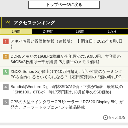
トップページに戻る
アクセスランキング
1時間
24時間
1週間
1カ月
アキバお買い得価格情報（速報版） 【 調査日：2026年8月6日
】
DDR5メモリの16GB×2枚組が今年最安の39,980円、大容量の
64GB×2枚組は一部が続騰 [8月前半のメモリ価格]
XBOX Series Xが値上げで10万円超え。近い性能のゲーミング
PCを自作するといくらになる？【石田賀津男の『酒の肴にPCゲ
ーム』】
Sandisk(Western Digital)製SSDの特価・下落が顕著、最速級の
「SN8100」8TBが一時17万円割れ [8月前半のSSD価格]
CPSの大型ツインタワーCPUクーラー「RZ820 Display BK」が
発売、クーラートップに5インチ液晶搭載
もっと見る